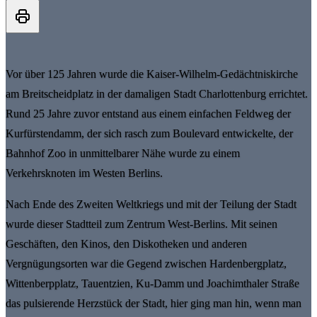
Vor über 125 Jahren wurde die Kaiser-Wilhelm-Gedächtniskirche
am Breitscheidplatz in der damaligen Stadt Charlottenburg errichtet.
Rund 25 Jahre zuvor entstand aus einem einfachen Feldweg der
Kurfürstendamm, der sich rasch zum Boulevard entwickelte, der
Bahnhof Zoo in unmittelbarer Nähe wurde zu einem
Verkehrsknoten im Westen Berlins.
Nach Ende des Zweiten Weltkriegs und mit der Teilung der Stadt
wurde dieser Stadtteil zum Zentrum West-Berlins. Mit seinen
Geschäften, den Kinos, den Diskotheken und anderen
Vergnügungsorten war die Gegend zwischen Hardenbergplatz,
Wittenberpplatz, Tauentzien, Ku-Damm und Joachimthaler Straße
das pulsierende Herzstück der Stadt, hier ging man hin, wenn man