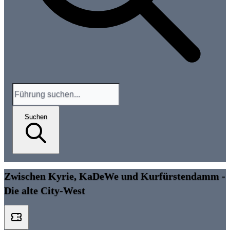
Suchen
Zwischen Kyrie, KaDeWe und Kurfürstendamm -
Die alte City-West