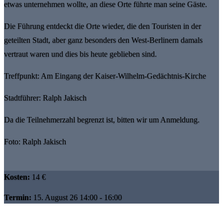
etwas unternehmen wollte, an diese Orte führte man seine Gäste.
Die Führung entdeckt die Orte wieder, die den Touristen in der
geteilten Stadt, aber ganz besonders den West-Berlinern damals
vertraut waren und dies bis heute geblieben sind.
Treffpunkt: Am Eingang der Kaiser-Wilhelm-Gedächtnis-Kirche
Stadtführer: Ralph Jakisch
Da die Teilnehmerzahl begrenzt ist, bitten wir um Anmeldung.
Foto: Ralph Jakisch
Kosten:
14 €
Termin:
15. August 26 14:00 - 16:00