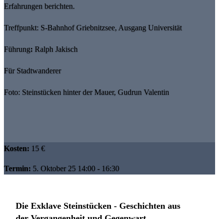
Erfahrungen berichten.
Treffpunkt: S-Bahnhof Griebnitzsee, Ausgang Universität
Führung
:
Ralph Jakisch
Für Stadtwanderer
Foto: Steinstücken hinter der Mauer, Gudrun Valentin
Kosten:
15 €
Termin:
5. Oktober 25 14:00 - 16:30
Die Exklave Steinstücken - Geschichten aus
der Vergangenheit und Gegenwart