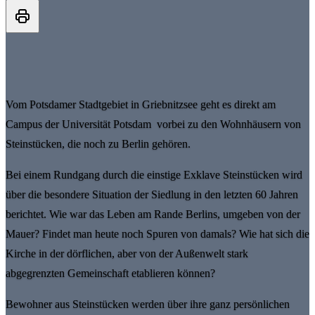
Vom Potsdamer Stadtgebiet in Griebnitzsee geht es direkt am
Campus der Universität Potsdam vorbei zu den Wohnhäusern von
Steinstücken, die noch zu Berlin gehören.
Bei einem Rundgang durch die einstige Exklave Steinstücken wird
über die besondere Situation der Siedlung in den letzten 60 Jahren
berichtet. Wie war das Leben am Rande Berlins, umgeben von der
Mauer? Findet man heute noch Spuren von damals? Wie hat sich die
Kirche in der dörflichen, aber von der Außenwelt stark
abgegrenzten Gemeinschaft etablieren können?
Bewohner aus Steinstücken werden über ihre ganz persönlichen