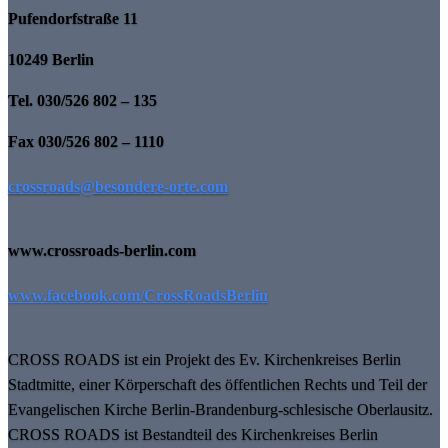
Pufendorfstraße 11
10249 Berlin
Tel. 030/526 802 – 135
Fax 030/526 802 – 1110
crossroads@besondere-orte.com
www.crossroads-berlin.com
www.facebook.com/CrossRoadsBerlin
CROSS ROADS ist ein Projekt des Ev. Kirchenkreises Berlin
Stadtmitte, einer Körperschaft des öffentlichen Rechts und Teil der
Evangelischen Kirche Berlin-Brandenburg-schlesische Oberlausitz.
CROSS ROADS ist Bestandteil des Kirchenkreises Berlin