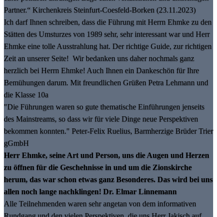
Partner.“ Kirchenkreis Steinfurt-Coesfeld-Borken (23.11.2023)
Ich darf Ihnen schreiben, dass die Führung mit Herrn Ehmke zu den
Stätten des Umsturzes von 1989 sehr, sehr interessant war und Herr
Ehmke eine tolle Ausstrahlung hat. Der richtige Guide, zur richtigen
Zeit an unserer Seite! Wir bedanken uns daher nochmals ganz
herzlich bei Herrn Ehmke! Auch Ihnen ein Dankeschön für Ihre
Bemühungen darum. Mit freundlichen Grüßen Petra Lehmann und
die Klasse 10a
"Die Führungen waren so gute thematische Einführungen jenseits
des Mainstreams, so dass wir für viele Dinge neue Perspektiven
bekommen konnten." Peter-Felix Ruelius, Barmherzige Brüder Trier
gGmbH
Herr Ehmke, seine Art und Person, uns die Augen und Herzen
zu öffnen für die Geschehnisse in und um die Zionskirche
herum, das war schon etwas ganz Besonderes. Das wird bei uns
allen noch lange nachklingen! Dr. Elmar Linnemann
Alle Teilnehmenden waren sehr angetan von dem informativen
Rundgang und den vielen Perspektiven, die uns Herr Jakisch auf