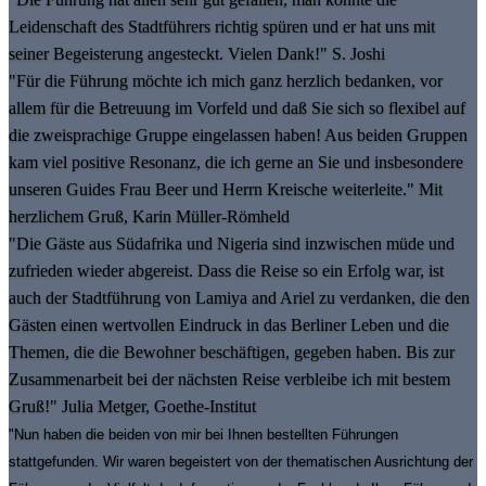
Leidenschaft des Stadtführers richtig spüren und er hat uns mit
seiner Begeisterung angesteckt. Vielen Dank!" S. Joshi
"Für die Führung möchte ich mich ganz herzlich bedanken, vor
allem für die Betreuung im Vorfeld und daß Sie sich so flexibel auf
die zweisprachige Gruppe eingelassen haben! Aus beiden Gruppen
kam viel positive Resonanz, die ich gerne an Sie und insbesondere
unseren Guides Frau Beer und Herrn Kreische weiterleite." Mit
herzlichem Gruß, Karin Müller-Römheld
"Die Gäste aus Südafrika und Nigeria sind inzwischen müde und
zufrieden wieder abgereist. Dass die Reise so ein Erfolg war, ist
auch der Stadtführung von Lamiya and Ariel zu verdanken, die den
Gästen einen wertvollen Eindruck in das Berliner Leben und die
Themen, die die Bewohner beschäftigen, gegeben haben. Bis zur
Zusammenarbeit bei der nächsten Reise verbleibe ich mit bestem
Gruß!" Julia Metger, Goethe-Institut
"Nun haben die beiden von mir bei Ihnen bestellten Führungen
stattgefunden. Wir waren begeistert von der thematischen Ausrichtung der