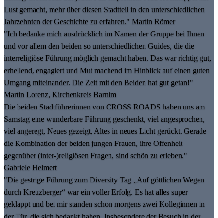
Lust gemacht, mehr über diesen Stadtteil in den unterschiedlichen
Jahrzehnten der Geschichte zu erfahren." Martin Römer
"Ich bedanke mich ausdrücklich im Namen der Gruppe bei Ihnen
und vor allem den beiden so unterschiedlichen Guides, die die
interreligiöse Führung möglich gemacht haben. Das war richtig gut,
erhellend, engagiert und Mut machend im Hinblick auf einen guten
Umgang miteinander. Die Zeit mit den Beiden hat gut getan!"
Martin Lorenz, Kirchenkreis Barnim
Die beiden Stadtführerinnen von CROSS ROADS haben uns am
Samstag eine wunderbare Führung geschenkt, viel angesprochen,
viel angeregt, Neues gezeigt, Altes in neues Licht gerückt. Gerade
die Kombination der beiden jungen Frauen, ihre Offenheit
gegenüber (inter-)religiösen Fragen, sind schön zu erleben."
Gabriele Helmert
"Die gestrige Führung zum Diversity Tag „Auf göttlichen Wegen
durch Kreuzberger“ war ein voller Erfolg. Es hat alles super
geklappt und bei mir standen schon morgens zwei Kolleginnen in
der Tür, die sich bedankt haben. Insbesondere der Besuch in der