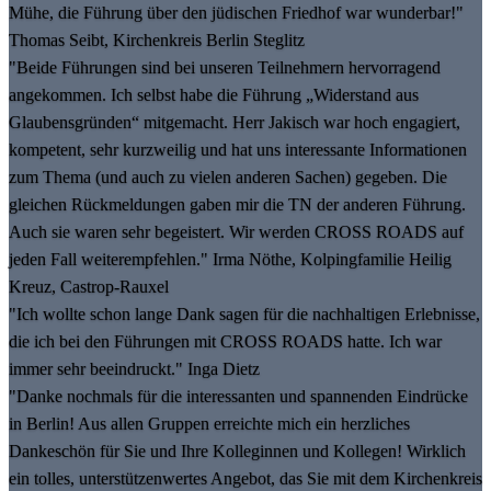
Mühe, die Führung über den jüdischen Friedhof war wunderbar!"
Thomas Seibt, Kirchenkreis Berlin Steglitz
"Beide Führungen sind bei unseren Teilnehmern hervorragend
angekommen. Ich selbst habe die Führung „Widerstand aus
Glaubensgründen“ mitgemacht. Herr Jakisch war hoch engagiert,
kompetent, sehr kurzweilig und hat uns interessante Informationen
zum Thema (und auch zu vielen anderen Sachen) gegeben. Die
gleichen Rückmeldungen gaben mir die TN der anderen Führung.
Auch sie waren sehr begeistert. Wir werden CROSS ROADS auf
jeden Fall weiterempfehlen." Irma Nöthe, Kolpingfamilie Heilig
Kreuz, Castrop-Rauxel
"Ich wollte schon lange Dank sagen für die nachhaltigen Erlebnisse,
die ich bei den Führungen mit CROSS ROADS hatte. Ich war
immer sehr beeindruckt." Inga Dietz
"Danke nochmals für die interessanten und spannenden Eindrücke
in Berlin! Aus allen Gruppen erreichte mich ein herzliches
Dankeschön für Sie und Ihre Kolleginnen und Kollegen! Wirklich
ein tolles, unterstützenwertes Angebot, das Sie mit dem Kirchenkreis