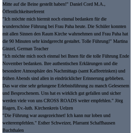
Mitte auf die Beine gestellt haben!" Daniel Cord M.A.,
Öffentlichkeitsreferent
"Ich möchte mich hiermit noch einmal bedanken für die
wunderschöne Führung bei Frau Paha heute. Die Schüler konnten
mit allen Sinnen den Raum Kirche wahrnehmen und Frau Paha hat
die 90 Minuten sehr kindgerecht gestaltet. Tolle Führung!" Martina
Ginzel, German Teacher
"Ich möchte mich noch einmal bei Ihnen für die tolle Führung Ende
November bedanken. Ihre authentischen Erklärungen und die
besondere Atmosphäre des Nachmittags (samt Kaffeetrinken) und
frühen Abends sind allen in eindrücklicher Erinnerung geblieben.
Das war eine sehr gelungene Erlebnisführung zu manch Gelesenem
und Besprochenem. Uns hat es wirklich gut gefallen und sicher
werden viele von uns CROSS ROADS weiter empfehlen." Jörg
Hagen, Ev.-luth. Kirchenkreis Uelzen
"Die Führung war ausgezeichnet! Ich kann nur loben und
weiterempfehlen." Esther Schweizer, Pfarramt Schaffhausen
Buchthalen