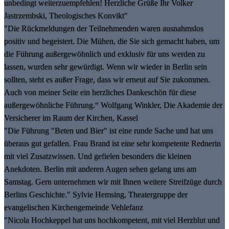
unbedingt weiterzuempfehlen! Herzliche Grüße Ihr Volker
Jastrzembski, Theologisches Konvikt"
"Die Rückmeldungen der Teilnehmenden waren ausnahmslos
positiv und begeistert. Die Mühen, die Sie sich gemacht haben, um
die Führung außergewöhnlich und exklusiv für uns werden zu
lassen, wurden sehr gewürdigt. Wenn wir wieder in Berlin sein
sollten, steht es außer Frage, dass wir erneut auf Sie zukommen.
Auch von meiner Seite ein herzliches Dankeschön für diese
außergewöhnliche Führung.“ Wolfgang Winkler, Die Akademie der
Versicherer im Raum der Kirchen, Kassel
"Die Führung "Beten und Bier" ist eine runde Sache und hat uns
überaus gut gefallen. Frau Brand ist eine sehr kompetente Rednerin
mit viel Zusatzwissen. Und gefielen besonders die kleinen
Anekdoten. Berlin mit anderen Augen sehen gelang uns am
Samstag. Gern unternehmen wir mit Ihnen weitere Streifzüge durch
Berlins Geschichte." Sylvie Hemsing, Theatergruppe der
evangelischen Kirchengemeinde Vehlefanz
"Nicola Hochkeppel hat uns hochkompetent, mit viel Herzblut und