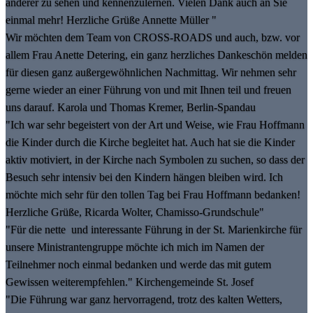
anderer zu sehen und kennenzulernen. Vielen Dank auch an Sie
einmal mehr! Herzliche Grüße Annette Müller "
Wir möchten dem Team von CROSS-ROADS und auch, bzw. vor
allem Frau Anette Detering, ein ganz herzliches Dankeschön melden
für diesen ganz außergewöhnlichen Nachmittag. Wir nehmen sehr
gerne wieder an einer Führung von und mit Ihnen teil und freuen
uns darauf. Karola und Thomas Kremer, Berlin-Spandau
"Ich war sehr begeistert von der Art und Weise, wie Frau Hoffmann
die Kinder durch die Kirche begleitet hat. Auch hat sie die Kinder
aktiv motiviert, in der Kirche nach Symbolen zu suchen, so dass der
Besuch sehr intensiv bei den Kindern hängen bleiben wird. Ich
möchte mich sehr für den tollen Tag bei Frau Hoffmann bedanken!
Herzliche Grüße, Ricarda Wolter, Chamisso-Grundschule"
"Für die nette und interessante Führung in der St. Marienkirche für
unsere Ministrantengruppe möchte ich mich im Namen der
Teilnehmer noch einmal bedanken und werde das mit gutem
Gewissen weiterempfehlen." Kirchengemeinde St. Josef
"Die Führung war ganz hervorragend, trotz des kalten Wetters,