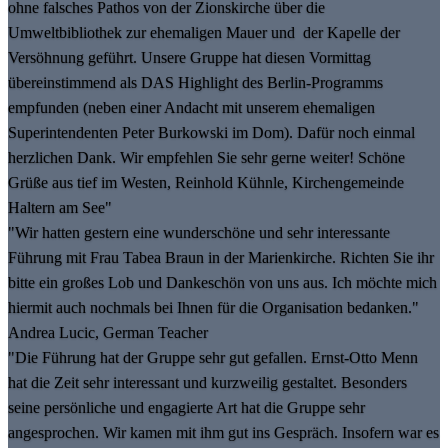
ohne falsches Pathos von der Zionskirche über die
Umweltbibliothek zur ehemaligen Mauer und der Kapelle der
Versöhnung geführt. Unsere Gruppe hat diesen Vormittag
übereinstimmend als DAS Highlight des Berlin-Programms
empfunden (neben einer Andacht mit unserem ehemaligen
Superintendenten Peter Burkowski im Dom). Dafür noch einmal
herzlichen Dank. Wir empfehlen Sie sehr gerne weiter! Schöne
Grüße aus tief im Westen, Reinhold Kühnle, Kirchengemeinde
Haltern am See"
"Wir hatten gestern eine wunderschöne und sehr interessante
Führung mit Frau Tabea Braun in der Marienkirche. Richten Sie ihr
bitte ein großes Lob und Dankeschön von uns aus. Ich möchte mich
hiermit auch nochmals bei Ihnen für die Organisation bedanken."
Andrea Lucic, German Teacher
"Die Führung hat der Gruppe sehr gut gefallen. Ernst-Otto Menn
hat die Zeit sehr interessant und kurzweilig gestaltet. Besonders
seine persönliche und engagierte Art hat die Gruppe sehr
angesprochen. Wir kamen mit ihm gut ins Gespräch. Insofern war es