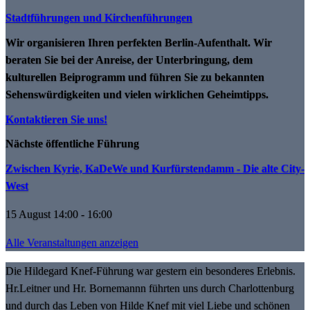
Stadtführungen und Kirchenführungen
Wir organisieren Ihren perfekten Berlin-Aufenthalt. Wir
beraten Sie bei der Anreise, der Unterbringung, dem
kulturellen Beiprogramm und führen Sie zu bekannten
Sehenswürdigkeiten und vielen wirklichen Geheimtipps.
Kontaktieren Sie uns!
Nächste öffentliche Führung
Zwischen Kyrie, KaDeWe und Kurfürstendamm - Die alte City-
West
15 August 14:00 - 16:00
Alle Veranstaltungen anzeigen
Die Hildegard Knef-Führung war gestern ein besonderes Erlebnis.
Hr.Leitner und Hr. Bornemannn führten uns durch Charlottenburg
und durch das Leben von Hilde Knef mit viel Liebe und schönen