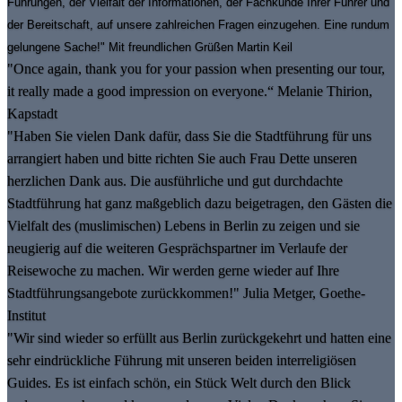
Führungen, der Vielfalt der Informationen, der Fachkunde Ihrer Führer und
der Bereitschaft, auf unsere zahlreichen Fragen einzugehen. Eine rundum
gelungene Sache!" Mit freundlichen Grüßen Martin Keil
"Once again, thank you for your passion when presenting our tour,
it really made a good impression on everyone.“ Melanie Thirion,
Kapstadt
"Haben Sie vielen Dank dafür, dass Sie die Stadtführung für uns
arrangiert haben und bitte richten Sie auch Frau Dette unseren
herzlichen Dank aus. Die ausführliche und gut durchdachte
Stadtführung hat ganz maßgeblich dazu beigetragen, den Gästen die
Vielfalt des (muslimischen) Lebens in Berlin zu zeigen und sie
neugierig auf die weiteren Gesprächspartner im Verlaufe der
Reisewoche zu machen. Wir werden gerne wieder auf Ihre
Stadtführungsangebote zurückkommen!" Julia Metger, Goethe-
Institut
"Wir sind wieder so erfüllt aus Berlin zurückgekehrt und hatten eine
sehr eindrückliche Führung mit unseren beiden interreligiösen
Guides. Es ist einfach schön, ein Stück Welt durch den Blick