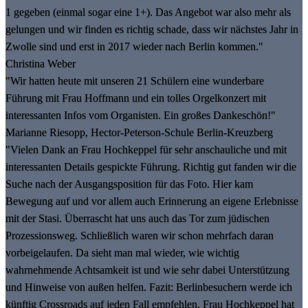
1 gegeben (einmal sogar eine 1+). Das Angebot war also mehr als
gelungen und wir finden es richtig schade, dass wir nächstes Jahr in
Zwolle sind und erst in 2017 wieder nach Berlin kommen."
Christina Weber
"Wir hatten heute mit unseren 21 Schülern eine wunderbare
Führung mit Frau Hoffmann und ein tolles Orgelkonzert mit
interessanten Infos vom Organisten. Ein großes Dankeschön!"
Marianne Riesopp, Hector-Peterson-Schule Berlin-Kreuzberg
"Vielen Dank an Frau Hochkeppel für sehr anschauliche und mit
interessanten Details gespickte Führung. Richtig gut fanden wir die
Suche nach der Ausgangsposition für das Foto. Hier kam
Bewegung auf und vor allem auch Erinnerung an eigene Erlebnisse
mit der Stasi. Überrascht hat uns auch das Tor zum jüdischen
Prozessionsweg. Schließlich waren wir schon mehrfach daran
vorbeigelaufen. Da sieht man mal wieder, wie wichtig
wahrnehmende Achtsamkeit ist und wie sehr dabei Unterstützung
und Hinweise von außen helfen. Fazit: Berlinbesuchern werde ich
künftig Crossroads auf jeden Fall empfehlen. Frau Hochkeppel hat