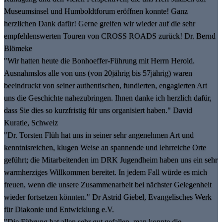
Museumsinsel und Humboldtforum eröffnen konnte! Ganz
herzlichen Dank dafür! Gerne greifen wir wieder auf die sehr
empfehlenswerten Touren von CROSS ROADS zurück! Dr. Bernd
Blömeke
"Wir hatten heute die Bonhoeffer-Führung mit Herrn Herold.
Ausnahmslos alle von uns (von 20jährig bis 57jährig) waren
beeindruckt von seiner authentischen, fundierten, engagierten Art
uns die Geschichte nahezubringen. Ihnen danke ich herzlich dafür,
dass Sie dies so kurzfristig für uns organisiert haben." David
Kuratle, Schweiz
"Dr. Torsten Flüh hat uns in seiner sehr angenehmen Art und
kenntnisreichen, klugen Weise an spannende und lehrreiche Orte
geführt; die Mitarbeitenden im DRK Jugendheim haben uns ein sehr
warmherziges Willkommen bereitet. In jedem Fall würde es mich
freuen, wenn die unsere Zusammenarbeit bei nächster Gelegenheit
wieder fortsetzen könnten." Dr Astrid Giebel, Evangelisches Werk
für Diakonie und Entwicklung e.V.
"Die Führung hat allen sehr gut gefallen, man konnte die