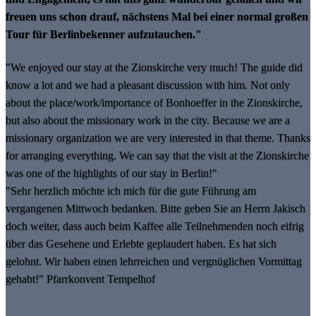
freuen uns schon drauf, nächstens Mal bei einer normal großen
Tour für Berlinbekenner aufzutauchen."
"We enjoyed our stay at the Zionskirche very much! The guide did
know a lot and we had a pleasant discussion with him. Not only
about the place/work/importance of Bonhoeffer in the Zionskirche,
but also about the missionary work in the city. Because we are a
missionary organization we are very interested in that theme. Thanks
for arranging everything. We can say that the visit at the Zionskirche
was one of the highlights of our stay in Berlin!"
"Sehr herzlich möchte ich mich für die gute Führung am
vergangenen Mittwoch bedanken. Bitte geben Sie an Herrn Jakisch
doch weiter, dass auch beim Kaffee alle Teilnehmenden noch eifrig
über das Gesehene und Erlebte geplaudert haben. Es hat sich
gelohnt. Wir haben einen lehrreichen und vergnüglichen Vormittag
gehabt!" Pfarrkonvent Tempelhof