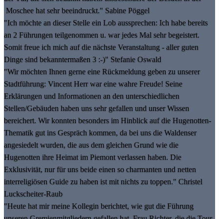
Moschee hat sehr beeindruckt." Sabine Pöggel
"Ich möchte an dieser Stelle ein Lob aussprechen: Ich habe bereits
an 2 Führungen teilgenommen u. war jedes Mal sehr begeistert.
Somit freue ich mich auf die nächste Veranstaltung - aller guten
Dinge sind bekanntermaßen 3 :-)" Stefanie Oswald
"Wir möchten Ihnen gerne eine Rückmeldung geben zu unserer
Stadtführung: Vincent Herr war eine wahre Freude! Seine
Erklärungen und Informationen an den unterschiedlichen
Stellen/Gebäuden haben uns sehr gefallen und unser Wissen
bereichert. Wir konnten besonders im Hinblick auf die Hugenotten-
Thematik gut ins Gespräch kommen, da bei uns die Waldenser
angesiedelt wurden, die aus dem gleichen Grund wie die
Hugenotten ihre Heimat im Piemont verlassen haben. Die
Exklusivität, nur für uns beide einen so charmanten und netten
interreligiösen Guide zu haben ist mit nichts zu toppen." Christel
Luckscheiter-Raub
"Heute hat mir meine Kollegin berichtet, wie gut die Führung
unseren Gremienmitgliedern gefallen hat. Frau Richter, die die Tour