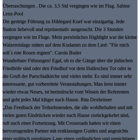
Überraschungen . Die ca. 3,5 Std vergingen wie im Flug. Sabine
Lenz-Pool
Die gestrige Führung zu Hildegard Knef war einzigartig. Jede
Station liebevoll und repräsentativ ausgesucht. Die 3 Stunden
vergingen wie im Fluge. Mein persönliches Highlight war die kleine
Walzereinlage mitten auf dem Kudamm zu dem Lied: "Für mich
soll`s rote Rosen regnen". Carola Buder
Wunderbare Führungen! Egal, ob es die Gänge über die jüdischen
Friedhöfe sind oder den Friedhof vor dem Halleschen Tor oder in
die Gruft der Parochialkirche und vieles mehr. Es sind immer sehr
interessante, gut vorbereitete Veranstaltungen. Man lernt immer
wieder etwas Neues, ist beeindruckt vom Wissen der Referenten
und geht jedes Mal klüger nach Hause. Rita Dexheimer
„Das Feedback der Teilnehmenden, die alle wohlbehalten und mit
vielen guten Eindrücken wieder nach Hause zurückgekehrt sind,
ruft nach einer Fortsetzung. Mit Crossroads hatten wir einen
hervorragenden Partner mit erstklassigen Guides und angesichts
einer politisch unruhigen Lage einen verlässlichen und umsichtigen