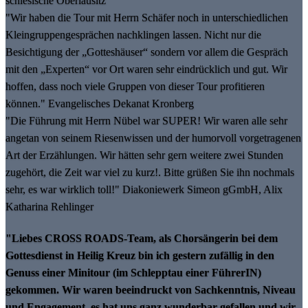
schlesische Oberlausitz
"Wir haben die Tour mit Herrn Schäfer noch in unterschiedlichen
Kleingruppengesprächen nachklingen lassen. Nicht nur die
Besichtigung der „Gotteshäuser“ sondern vor allem die Gespräch
mit den „Experten“ vor Ort waren sehr eindrücklich und gut. Wir
hoffen, dass noch viele Gruppen von dieser Tour profitieren
können." Evangelisches Dekanat Kronberg
"Die Führung mit Herrn Nübel war SUPER! Wir waren alle sehr
angetan von seinem Riesenwissen und der humorvoll vorgetragenen
Art der Erzählungen. Wir hätten sehr gern weitere zwei Stunden
zugehört, die Zeit war viel zu kurz!. Bitte grüßen Sie ihn nochmals
sehr, es war wirklich toll!" Diakoniewerk Simeon gGmbH, Alix
Katharina Rehlinger
"Liebes CROSS ROADS-Team, als Chorsängerin bei dem
Gottesdienst in Heilig Kreuz bin ich gestern zufällig in den
Genuss einer Minitour (im Schlepptau einer FührerIN)
gekommen. Wir waren beeindruckt von Sachkenntnis, Niveau
und Engagement, es hat uns ganz wunderbar gefallen und wir