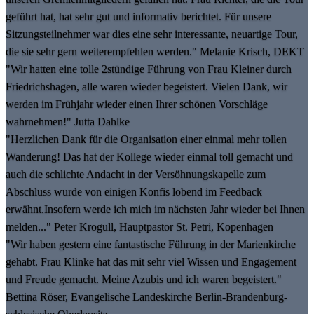
geführt hat, hat sehr gut und informativ berichtet. Für unsere
Sitzungsteilnehmer war dies eine sehr interessante, neuartige Tour,
die sie sehr gern weiterempfehlen werden." Melanie Krisch, DEKT
"Wir hatten eine tolle 2stündige Führung von Frau Kleiner durch
Friedrichshagen, alle waren wieder begeistert. Vielen Dank, wir
werden im Frühjahr wieder einen Ihrer schönen Vorschläge
wahrnehmen!" Jutta Dahlke
"Herzlichen Dank für die Organisation einer einmal mehr tollen
Wanderung! Das hat der Kollege wieder einmal toll gemacht und
auch die schlichte Andacht in der Versöhnungskapelle zum
Abschluss wurde von einigen Konfis lobend im Feedback
erwähnt.Insofern werde ich mich im nächsten Jahr wieder bei Ihnen
melden..." Peter Krogull, Hauptpastor St. Petri, Kopenhagen
"Wir haben gestern eine fantastische Führung in der Marienkirche
gehabt. Frau Klinke hat das mit sehr viel Wissen und Engagement
und Freude gemacht. Meine Azubis und ich waren begeistert."
Bettina Röser, Evangelische Landeskirche Berlin-Brandenburg-