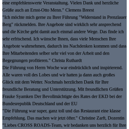
eine empfehlenswerte Veranstaltung. Vielen Dank und herzliche
Grüße auch an Ernst-Otto Menn." Clemens Breest
"Ich möchte mich gerne zu Ihrer Führung "Widerstand in Prenzlauer
Berg" rückmelden. Ihre Angebote sind wirklich sehr ansprechend
und die Kirche geht damit auch einmal andere Wege. Das finde ich
sehr erfrischend. Ich wünsche Ihnen, dass viele Menschen Ihre
Angebote wahrnehmen, dadurch ins Nachdenken kommen und dass
Ihre Mitarbeitenden selber sehr viel von der Arbeit und den
Begegnungen profitieren." Christa Ruthardt
Die Führung von Herrn Woche war eindrücklich und inspirierend.
Alle waren voll des Lobes und wir hatten ja dann auch großes
Glück mit dem Wetter. Nochmals herzlichen Dank für Ihre
freundliche Beratung und Unterstützung. Mit freundlichen Grüßen
Frauke Syamken Der Bevollmächtigte des Rates der EKD bei der
Bundesrepublik Deutschland und der EU
"Die Führung war super, ganz toll und das Restaurant eine klasse
Empfehlung. Das machen wir jetzt öfter." Christine Zarft, Dozentin
"Liebes CROSS ROADS-Team, wir bedanken uns herzlich für Ihre