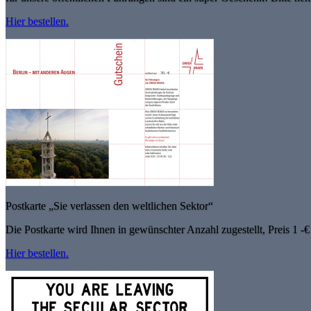
Hier bestellen.
Postkarte „Sie verlassen den weltlichen Sektor“
Die Postkarte wird Ihnen in gewünschter Anzahl zugestellt, Preis 1 -€
Hier bestellen.