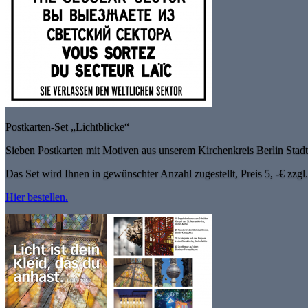
Postkarten-Set „Lichtblicke“
Sieben Postkarten mit Motiven aus unserem Kirchenkreis Berlin Stad
Das Set wird Ihnen in gewünschter Anzahl zugestellt, Preis 5, -€ zzgl
Hier bestellen.