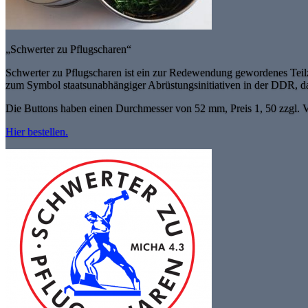
„Schwerter zu Pflugscharen“
Schwerter zu Pflugscharen ist ein zur Redewendung gewordenes Teilz
zum Symbol staatsunabhängiger Abrüstungsinitiativen in der DDR, 
Die Buttons haben einen Durchmesser von 52 mm, Preis 1, 50 zzgl. 
Hier bestellen.