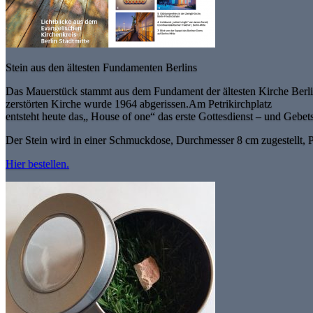
Stein aus den ältesten Fundamenten Berlins
Das Mauerstück stammt aus dem Fundament der ältesten Kirche Berlins
zerstörten Kirche wurde 1964 abgerissen.Am Petrikirchplatz
entsteht heute das„ House of one“ das erste Gottesdienst – und Gebets
Der Stein wird in einer Schmuckdose, Durchmesser 8 cm zugestellt, P
Hier bestellen.