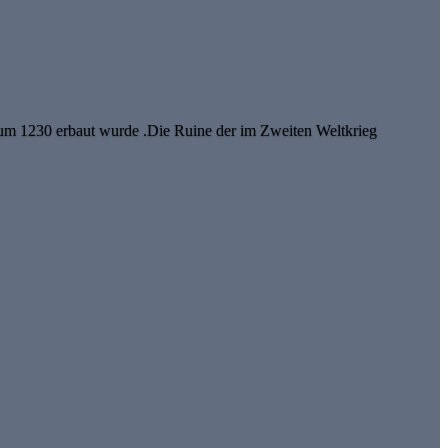
n um 1230 erbaut wurde .Die Ruine der im Zweiten Weltkrieg