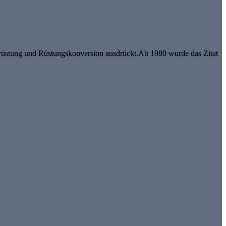
Abrüstung und Rüstungskonversion ausdrückt.Ab 1980 wurde das Zitat