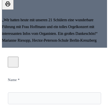
„Wir hatten heute mit unseren 21 Schülern eine wunderbare
Führung mit Frau Hoffmann und ein tolles Orgelkonzert mit
interessanten Infos vom Organisten. Ein großes Dankeschön!“
Marianne Riesopp, Hector-Peterson-Schule Berlin-Kreuzberg
Name *