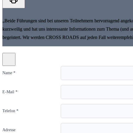
„Beide Führungen sind bei unseren Teilnehmern hervorragend angeko
kurzweilig und hat uns interessante Informationen zum Thema (und 
begeistert. Wir werden CROSS ROADS auf jeden Fall weiterempfehle
Name *
E-Mail *
Telefon *
Adresse