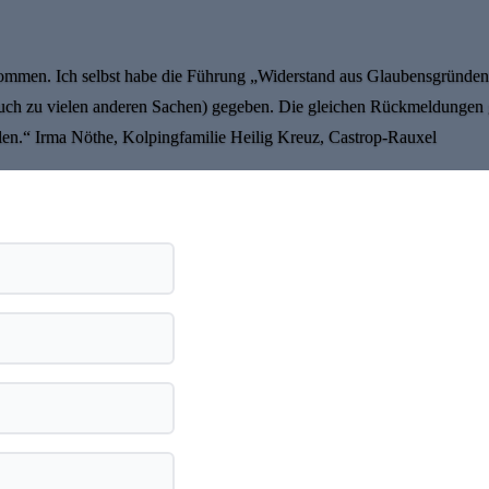
mmen. Ich selbst habe die Führung „Widerstand aus Glaubensgründen“
auch zu vielen anderen Sachen) gegeben. Die gleichen Rückmeldungen 
n.“ Irma Nöthe, Kolpingfamilie Heilig Kreuz, Castrop-Rauxel