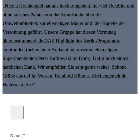
„Nicola Hochkeppel hat uns hochkompetent, mit viel Herzblut und
ohne falsches Pathos von der Zionskirche über die
Umweltbibliothek zur ehemaligen Mauer und der Kapelle der
Versöhnung geführt. Unsere Gruppe hat diesen Vormittag
übereinstimmend als DAS Highlight des Berlin-Programms
empfunden (neben einer Andacht mit unserem ehemaligen
Superintendenten Peter Burkowski im Dom). Dafür noch einmal
herzlichen Dank. Wir empfehlen Sie sehr gerne weiter! Schöne
Grüße aus tief im Westen, Reinhold Kühnle, Kirchengemeinde
Haltern am See“
Name *