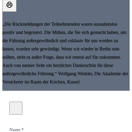
„Die Rückmeldungen der Teilnehmenden waren ausnahmslos
positiv und begeistert. Die Mühen, die Sie sich gemacht haben, um
die Führung außergewöhnlich und exklusiv für uns werden zu
lassen, wurden sehr gewürdigt. Wenn wir wieder in Berlin sein
sollten, steht es außer Frage, dass wir erneut auf Sie zukommen.
Auch von meiner Seite ein herzliches Dankeschön für diese
außergewöhnliche Führung.“ Wolfgang Winkler, Die Akademie der
Versicherer im Raum der Kirchen, Kassel
Name *