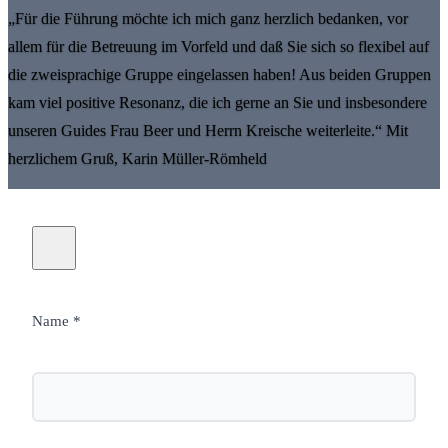
„Für die Führung möchte ich mich ganz herzlich bedanken, vor
allem für die Betreuung im Vorfeld und daß Sie sich so flexibel auf
die zweisprachige Gruppe eingelassen haben! Aus beiden Gruppen
kam viel positive Resonanz, die ich gerne an Sie und insbesondere
unseren Guides Frau Beer und Herrn Kreische weiterleite.“ Mit
herzlichem Gruß, Karin Müller-Römheld
Name *