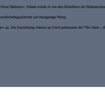
 »Neue Mälzerei«. Erbaut wurde er von den Betreibern des Böhmischen 
esellschaftsgeschichte auf einzigartige Weise.
be« an. Die Einrichtung erinnert an Ost-Gastronomie der 70er Jahre –