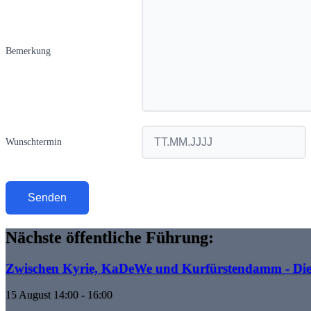
Bemerkung
Wunschtermin
Nächste öffentliche Führung:
Zwischen Kyrie, KaDeWe und Kurfürstendamm - Die 
Event time:
15 August 14:00 - 16:00