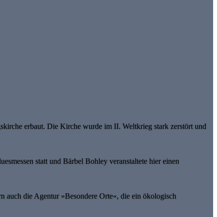
irche erbaut. Die Kirche wurde im II. Weltkrieg stark zerstört und
uesmessen statt und Bärbel Bohley veranstaltete hier einen
 auch die Agentur »Besondere Orte«, die ein ökologisch