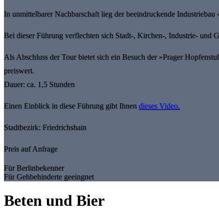
In unmittelbarer Nachbarschaft lieg der beeindruckende Industriebau
Bei dieser Führung verflechten sich Stadt-, Kirchen-, Industrie- und G
Als Abschluss der Tour bietet sich ein Besuch der »Prager Hopfenstu
preiswert.
Dauer: ca. 1,5 Stunden
Einen Einblick in diese Führung gibt Ihnen
dieses Video.
Stadtbezirk: Friedrichshain
Preis auf Anfrage
Für Berlinbekenner
Für Gehbehinderte geeingnet
Beten und Bier