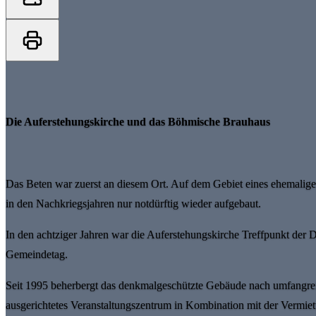
Die Auferstehungskirche und das Böhmische Brauhaus
Das Beten war zuerst an diesem Ort. Auf dem Gebiet eines ehemaligen
in den Nachkriegsjahren nur notdürftig wieder aufgebaut.
In den achtziger Jahren war die Auferstehungskirche Treffpunkt der D
Gemeindetag.
Seit 1995 beherbergt das denkmalgeschützte Gebäude nach umfangre
ausgerichtetes Veranstaltungszentrum in Kombination mit der Vermiet