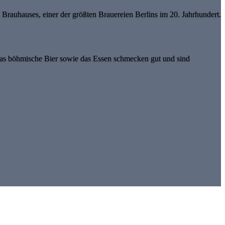
Brauhauses, einer der größten Brauereien Berlins im 20. Jahrhundert.
 das böhmische Bier sowie das Essen schmecken gut und sind