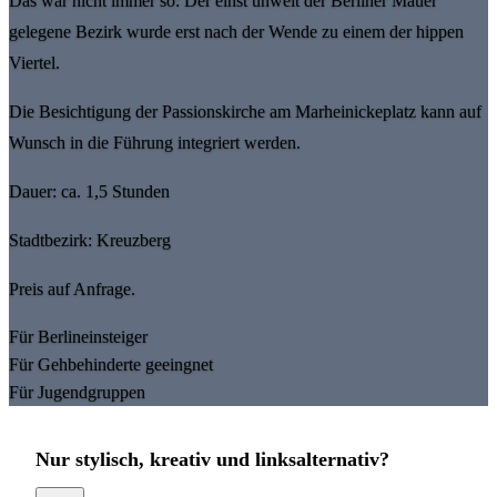
Das war nicht immer so: Der einst unweit der Berliner Mauer
gelegene Bezirk wurde erst nach der Wende zu einem der hippen
Viertel.
Die Besichtigung der Passionskirche am Marheinickeplatz kann auf
Wunsch in die Führung integriert werden.
Dauer: ca. 1,5 Stunden
Stadtbezirk: Kreuzberg
Preis auf Anfrage.
Für Berlineinsteiger
Für Gehbehinderte geeingnet
Für Jugendgruppen
Nur stylisch, kreativ und linksalternativ?