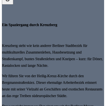
Ein Spaziergang durch Kreuzberg
Kreuzberg steht wie kein anderer Berliner Stadtbezirk für
multikulturelles Zusammenleben, Hausbesetzung und
Straßenkampf, buntes Straßenleben und Kneipen – kurz: für Döner,
Rastalocken und lange Nächte.
Wir führen Sie von der Heilig-Kreuz-Kirche durch den
Bergmannstraßenkiez. Dieser ehemalige Arbeiterbezirk erinnert
heute mit seiner Vielzahl an Geschäften und exotischen Restaurants
an das rege Treiben südeuropäischer Städte.