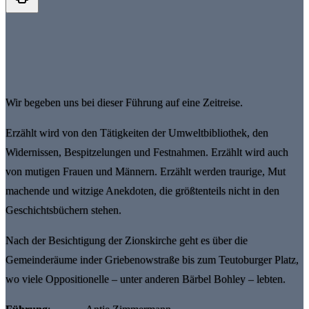
Wir begeben uns bei dieser Führung auf eine Zeitreise.
Erzählt wird von den Tätigkeiten der Umweltbibliothek, den
Widernissen, Bespitzelungen und Festnahmen. Erzählt wird auch
von mutigen Frauen und Männern. Erzählt werden traurige, Mut
machende und witzige Anekdoten, die größtenteils nicht in den
Geschichtsbüchern stehen.
Nach der Besichtigung der Zionskirche geht es über die
Gemeinderäume inder Griebenowstraße bis zum Teutoburger Platz,
wo viele Oppositionelle – unter anderen Bärbel Bohley – lebten.