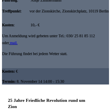
Führung
: Antje Zimmermann
Treffpunkt
: vor der Zionskirche, Zionskirchplatz, 10119 Berlin
Kosten
: 10,- €
Um Anmeldung wird gebeten unter Tel.: 030/ 25 81 85 112
oder
mail.
Die Führung findet bei jedem Wetter statt.
Kosten:
€
Termin:
8. November 14 14:00 - 15:30
25 Jahre Friedliche Revolution rund um
Zion