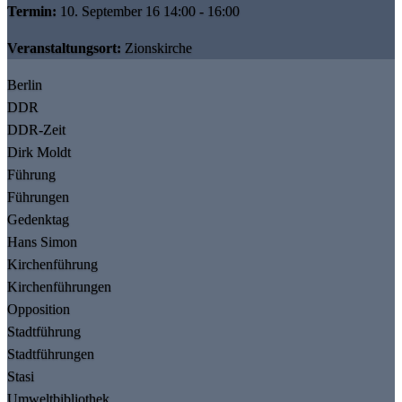
Termin:
10. September 16 14:00 - 16:00
Veranstaltungsort:
Zionskirche
Berlin
DDR
DDR-Zeit
Dirk Moldt
Führung
Führungen
Gedenktag
Hans Simon
Kirchenführung
Kirchenführungen
Opposition
Stadtführung
Stadtführungen
Stasi
Umweltbibliothek