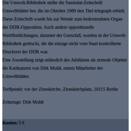
Die Umwelt-Bibliothek stellte die Samisdat-Zeitschrift
Umweltblätter her, die im Oktober 1989 den Titel telegraph erhielt.
Diese Zeitschrift wurde bis zur Wende zum bedeutendsten Organ
der DDR-Opposition. Auch andere oppositionelle
Veröffentlichungen, darunter der Grenzfall, wurden in der Umwelt-
Bibliothek gedruckt, die die einzige nicht vom Staat kontrollierte
Druckerei der DDR war.
Eine Ausstellung zeigt anlässlich des Jubiläums als zentrale Objekte
die Karikaturen von Dirk Moldt, einem Mitarbeiter der
Umweltblätter.
Treffpunkt: vor der Zionskirche, Zionskirchplatz, 10115 Berlin
Zeitzeuge: Dirk Moldt
Kosten:
5 €