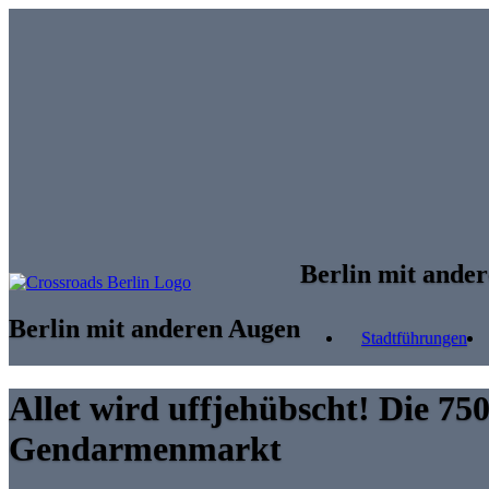
Skip to main content
Berlin mit ande
Berlin mit anderen Augen
Stadtführungen
Allet wird uffjehübscht! Die 75
Gendarmenmarkt