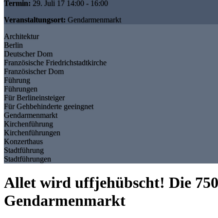
Termin:
29. Juli 17 14:00 - 16:00
Veranstaltungsort:
Gendarmenmarkt
Architektur
Berlin
Deutscher Dom
Französische Friedrichstadtkirche
Französischer Dom
Führung
Führungen
Für Berlineinsteiger
Für Gehbehinderte geeingnet
Gendarmenmarkt
Kirchenführung
Kirchenführungen
Konzerthaus
Stadtführung
Stadtführungen
Allet wird uffjehübscht! Die 75
Gendarmenmarkt