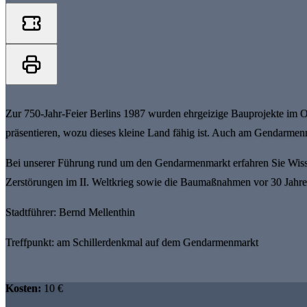
Zur 750-Jahr-Feier Berlins 1987 wurden ehrgeizige Bauprojekte im 
präsentieren, wozu dieses kleine Land fähig ist. Auch am Gendarmenma
Bei unserer Führung rund um den Gendarmenmarkt erfahren Sie Wiss
Zerstörungen im II. Weltkrieg sowie die Baumaßnahmen vor 30 Jahre
Stadtführer: Bernd Mellenthin
Treffpunkt: am Schillerdenkmal auf dem Gendarmenmarkt
Kosten:
10 €