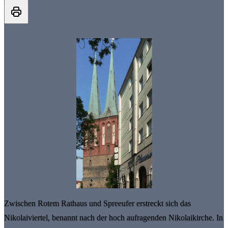
Zwischen Rotem Rathaus und Spreeufer erstreckt sich das
Nikolaiviertel, benannt nach der hoch aufragenden Nikolaikirche. In