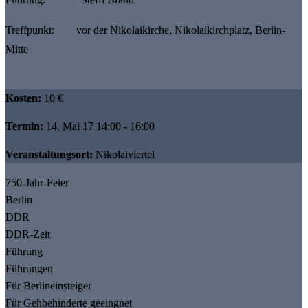
Treffpunkt: vor der Nikolaikirche, Nikolaikirchplatz, Berlin-
Mitte
Kosten:
10 €
Termin:
14. Mai 17 14:00 - 16:00
Veranstaltungsort:
Nikolaiviertel
750-Jahr-Feier
Berlin
DDR
DDR-Zeit
Führung
Führungen
Für Berlineinsteiger
Für Gehbehinderte geeingnet