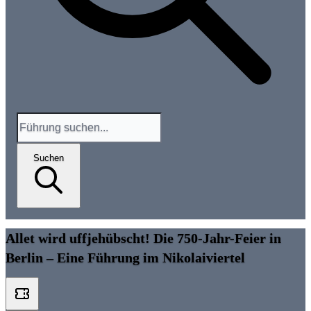
Suchen
Allet wird uffjehübscht! Die 750-Jahr-Feier in
Berlin – Eine Führung im Nikolaiviertel