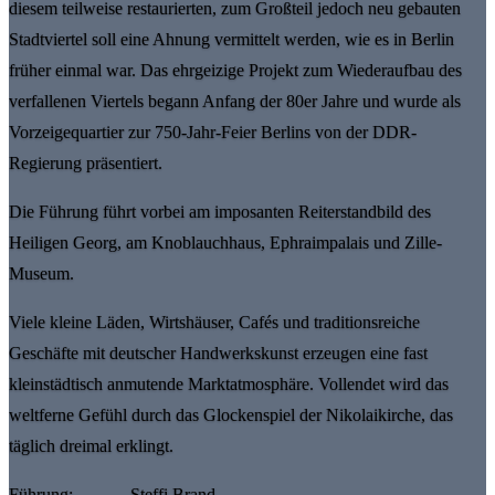
diesem teilweise restaurierten, zum Großteil jedoch neu gebauten
Stadtviertel soll eine Ahnung vermittelt werden, wie es in Berlin
früher einmal war. Das ehrgeizige Projekt zum Wiederaufbau des
verfallenen Viertels begann Anfang der 80er Jahre und wurde als
Vorzeigequartier zur 750-Jahr-Feier Berlins von der DDR-
Regierung präsentiert.
Die Führung führt vorbei am imposanten Reiterstandbild des
Heiligen Georg, am Knoblauchhaus, Ephraimpalais und Zille-
Museum.
Viele kleine Läden, Wirtshäuser, Cafés und traditionsreiche
Geschäfte mit deutscher Handwerkskunst erzeugen eine fast
kleinstädtisch anmutende Marktatmosphäre. Vollendet wird das
weltferne Gefühl durch das Glockenspiel der Nikolaikirche, das
täglich dreimal erklingt.
Führung: Steffi Brand