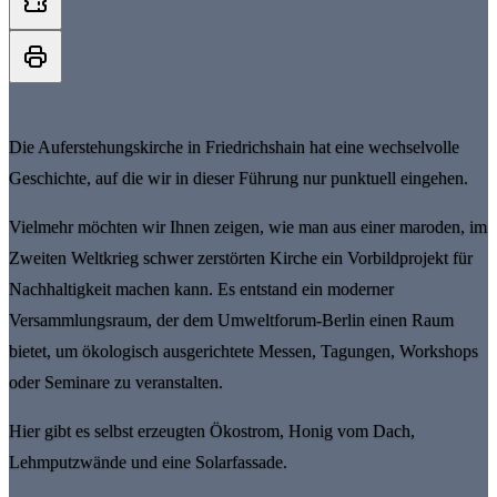
Die Auferstehungskirche in Friedrichshain hat eine wechselvolle
Geschichte, auf die wir in dieser Führung nur punktuell eingehen.
Vielmehr möchten wir Ihnen zeigen, wie man aus einer maroden, im
Zweiten Weltkrieg schwer zerstörten Kirche ein Vorbildprojekt für
Nachhaltigkeit machen kann. Es entstand ein moderner
Versammlungsraum, der dem Umweltforum-Berlin einen Raum
bietet, um ökologisch ausgerichtete Messen, Tagungen, Workshops
oder Seminare zu veranstalten.
Hier gibt es selbst erzeugten Ökostrom, Honig vom Dach,
Lehmputzwände und eine Solarfassade.