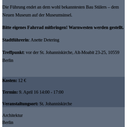
Die Führung endet an dem wohl bekanntesten Bau Stülers – dem
Neuen Museum auf der Museumsinsel.
Bitte eigenes Fahrrad mitbringen! Warnwesten werden gestellt.
Stadtführerin
: Anette Detering
Treffpunkt
: vor der St. Johanniskirche, Alt-Moabit 23-25, 10559
Berlin
Kosten:
12 €
Termin:
9. April 16 14:00 - 17:00
Veranstaltungsort:
St. Johanniskirche
Architektur
Berlin