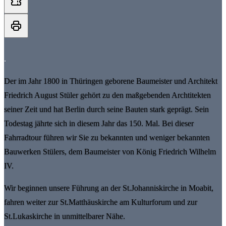
.
Der im Jahr 1800 in Thüringen geborene Baumeister und Architekt
Friedrich August Stüler gehört zu den maßgebenden Archtitekten
seiner Zeit und hat Berlin durch seine Bauten stark geprägt. Sein
Todestag jährte sich in diesem Jahr das 150. Mal. Bei dieser
Fahrradtour führen wir Sie zu bekannten und weniger bekannten
Bauwerken Stülers, dem Baumeister von König Friedrich Wilhelm
IV.
Wir beginnen unsere Führung an der St.Johanniskirche in Moabit,
fahren weiter zur St.Matthäuskirche am Kulturforum und zur
St.Lukaskirche in unmittelbarer Nähe.