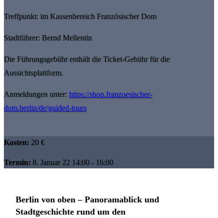
Treffpunkt: im Kassenbereich Französischer Dom
Stadtführer: Bernd Mellentin
Die Führungsgebühr enthält die Ticket-Gebühr für die
Aussichtsplattform.
Anmeldungen unter:
https://shop.franzoesischer-
dom.berlin/de/guided-tours
Kosten:
20 €
Termin:
8. Januar 22 14:00 - 16:00
Berlin von oben – Panoramablick und
Stadtgeschichte rund um den