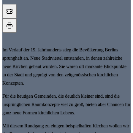
Im Verlauf der 19. Jahrhunderts stieg die Bevölkerung Berlins
sprunghaft an. Neue Stadtviertel entstanden, in denen zahlreiche
neue Kirchen gebaut wurden. Sie waren oft markante Blickpunkte
in der Stadt und geprägt von den zeitgenössischen kirchlichen
Konzepten.
Für die heutigen Gemeinden, die deutlich kleiner sind, sind die
ursprünglichen Raumkonzepte viel zu groß, bieten aber Chancen für
ganz neue Formen kirchlichen Lebens.
Mit diesem Rundgang zu einigen beispielhaften Kirchen wollen wir