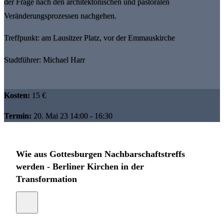
der Frage nach den architektonischen und pastoralen
Veränderungsprozessen nachgehen.
Treffpunkt: am Lausitzer Platz, vor der Emmauskirche
Stadtführer: Michael Harr
Kosten:
15 €
Termin:
20. Mai 23 14:00 - 16:30
Wie aus Gottesburgen Nachbarschaftstreffs
werden - Berliner Kirchen in der
Transformation