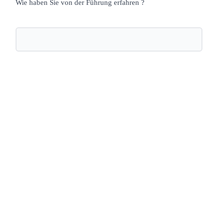
Wie haben Sie von der Führung erfahren ?
Nächste öffentliche Führung:
Zwischen Kyrie, KaDeWe und
Kurfürstendamm - Die alte City-West