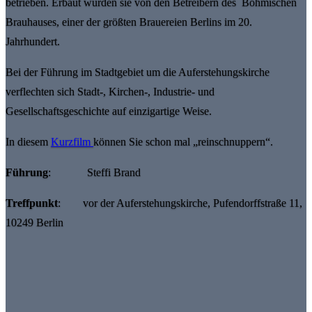
betrieben. Erbaut wurden sie von den Betreibern des Böhmischen
Brauhauses, einer der größten Brauereien Berlins im 20.
Jahrhundert.
Bei der Führung im Stadtgebiet um die Auferstehungskirche
verflechten sich Stadt-, Kirchen-, Industrie- und
Gesellschaftsgeschichte auf einzigartige Weise.
In diesem
Kurzfilm
können Sie schon mal „reinschnuppern“.
Führung
: Steffi Brand
Treffpunkt
: vor der Auferstehungskirche, Pufendorffstraße 11,
10249 Berlin