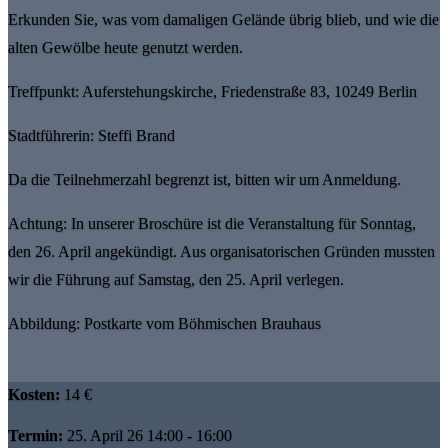
Erkunden Sie, was vom damaligen Gelände übrig blieb, und wie die
alten Gewölbe heute genutzt werden.
Treffpunkt: Auferstehungskirche, Friedenstraße 83, 10249 Berlin
Stadtführerin: Steffi Brand
Da die Teilnehmerzahl begrenzt ist, bitten wir um Anmeldung.
Achtung: In unserer Broschüre ist die Veranstaltung für Sonntag,
den 26. April angekündigt. Aus organisatorischen Gründen mussten
wir die Führung auf Samstag, den 25. April verlegen.
Abbildung: Postkarte vom Böhmischen Brauhaus
Kosten:
14 €
Termin:
25. April 26 14:00 - 16:00