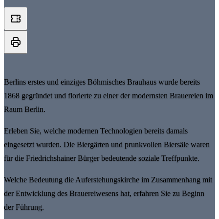
Berlins erstes und einziges Böhmisches Brauhaus wurde bereits
1868 gegründet und florierte zu einer der modernsten Brauereien im
Raum Berlin.
Erleben Sie, welche modernen Technologien bereits damals
eingesetzt wurden. Die Biergärten und prunkvollen Biersäle waren
für die Friedrichshainer Bürger bedeutende soziale Treffpunkte.
Welche Bedeutung die Auferstehungskirche im Zusammenhang mit
der Entwicklung des Brauereiwesens hat, erfahren Sie zu Beginn
der Führung.