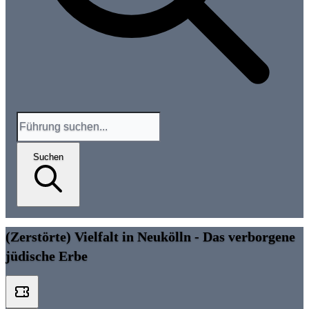
Suchen
(Zerstörte) Vielfalt in Neukölln - Das verborgene
jüdische Erbe