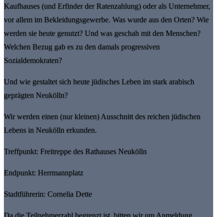
Kaufhauses (und Erfinder der Ratenzahlung) oder als Unternehmer,
vor allem im Bekleidungsgewerbe. Was wurde aus den Orten? Wie
werden sie heute genutzt? Und was geschah mit den Menschen?
Welchen Bezug gab es zu den damals progressiven
Sozialdemokraten?
Und wie gestaltet sich heute jüdisches Leben im stark arabisch
geprägten Neukölln?
Wir werden einen (nur kleinen) Ausschnitt des reichen jüdischen
Lebens in Neukölln erkunden.
Treffpunkt: Freitreppe des Rathauses Neukölln
Endpunkt: Herrmannplatz
Stadtführerin: Cornelia Dette
Da die Teilnehmerzahl begrenzt ist, bitten wir um Anmeldung.