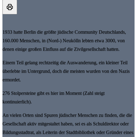
1933 hatte Berlin die größte jüdische Community Deutschlands,
160.000 Menschen, in (Nord-) Neukölln lebten etwa 3000, von
denen einige großen Einfluss auf die Zivilgesellschaft hatten.
Einem Teil gelang rechtzeitig die Auswanderung, ein kleiner Teil
überlebte im Untergrund, doch die meisten wurden von den Nazis
ermordet.
276 Stolpersteine gibt es hier im Moment (Zahl steigt
kontinuierlich).
An vielen Orten sind Spuren jüdischer Menschen zu finden, die die
Gesellschaft aktiv mitgestaltet haben, sei es als Schuldirektor oder
Bildungsstadtrat, als Leiterin der Stadtbibliothek oder Gründer eines