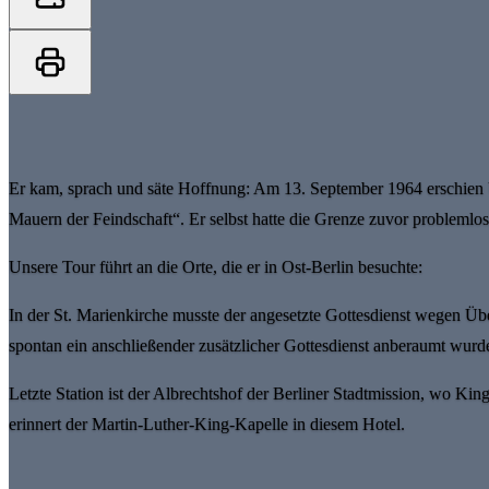
Er kam, sprach und säte Hoffnung: Am 13. September 1964 erschien 
Mauern der Feindschaft“. Er selbst hatte die Grenze zuvor probleml
Unsere Tour führt an die Orte, die er in Ost-Berlin besuchte:
In der St. Marienkirche musste der angesetzte Gottesdienst wegen Üb
spontan ein anschließender zusätzlicher Gottesdienst anberaumt wurd
Letzte Station ist der Albrechtshof der Berliner Stadtmission, wo Ki
erinnert der Martin-Luther-King-Kapelle in diesem Hotel.