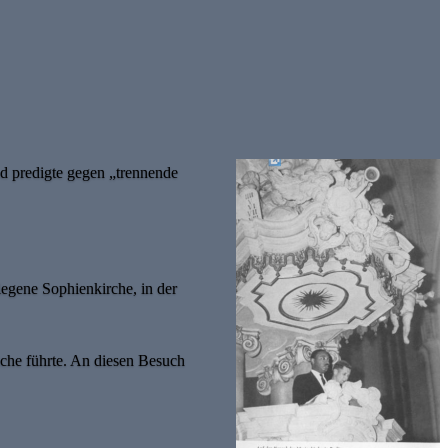
d predigte gegen „trennende
legene Sophienkirche, in der
äche führte. An diesen Besuch