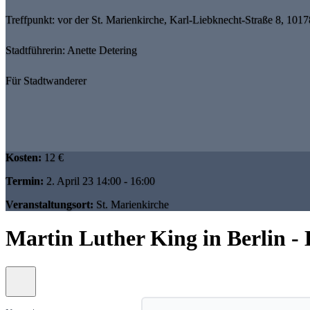
Treffpunkt: vor der St. Marienkirche, Karl-Liebknecht-Straße 8, 1017
Stadtführerin: Anette Detering
Für Stadtwanderer
Kosten:
12 €
Termin:
2. April 23 14:00 - 16:00
Veranstaltungsort:
St. Marienkirche
Martin Luther King in Berlin - 