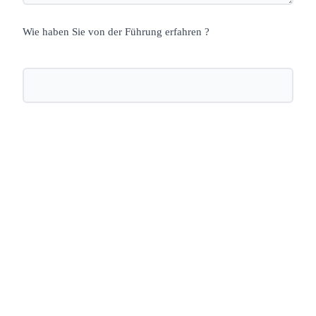
Wie haben Sie von der Führung erfahren ?
Nächste öffentliche Führung:
Zwischen Kyrie, KaDeWe und