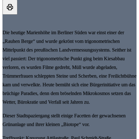
Die heutige Marienhöhe im Berliner Süden war einst einer der
„Rauhen Berge“ und wurde gekrönt vom trigonometrischen
Mittelpunkt des preußischen Landvermessungssystems. Seither ist
viel passiert: Der trigonometrische Punkt ging beim Kiesabbau
verloren, es wurden Filme gedreht, Müll wurde abgeladen,
Trümmerfrauen schleppten Steine und Scherben, eine Freilichtbühne
kam und verwelkte. Heute bemüht sich eine Bürgerinitiative um das
brüchige Paradies, denn dem bröselnden Mikrokosmos setzen das
Wetter, Bürokratie und Verfall seit Jahren zu.
Dieser Stadtspaziergang stellt einige Facetten der gewachsenen
Grünanlage und ihrer kleinen „Biotope“ vor.
Treffpunkt: Kreuzung Attilastraße, Paul Schmidt-Straße,