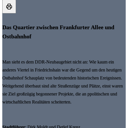
Das Quartier zwischen Frankfurter Allee und
Ostbahnhof
Man sieht es dem DDR-Neubaugebiet nicht an: Wie kaum ein
anderes Viertel in Friedrichshain war die Gegend um den heutigen
Ostbahnhof Schauplatz von bedeutenden historischen Ereignissen.
Weitgehend überbaut sind alte Straßenzüge und Plätze, einst waren
sie Ziel großzügig begonnener Projekte, die an ppolitischen und
wirtschaftlichen Realitäten scheiterten.
Stadtführer
: Dirk Moldt und Detlef Krenz