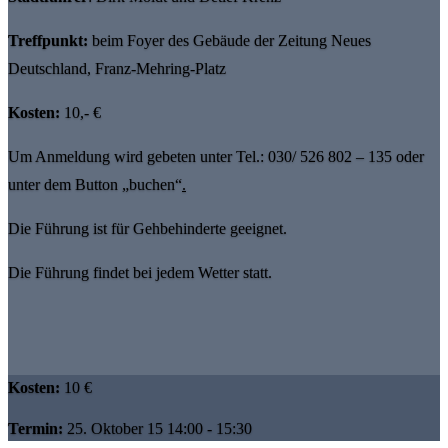
Treffpunkt:
beim Foyer des Gebäude der Zeitung Neues
Deutschland, Franz-Mehring-Platz
Kosten:
10,- €
Um Anmeldung wird gebeten unter Tel.: 030/ 526 802 – 135 oder
unter dem Button „buchen“
.
Die Führung ist für Gehbehinderte geeignet.
Die Führung findet bei jedem Wetter statt.
Kosten:
10 €
Termin:
25. Oktober 15 14:00 - 15:30