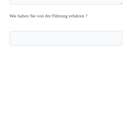
Wie haben Sie von der Führung erfahren ?
Nächste öffentliche Führung:
Zwischen Kyrie, KaDeWe und