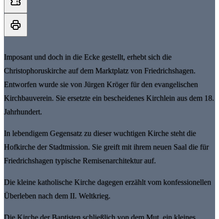
Imposant und doch in die Ecke gestellt, erhebt sich die
Christophoruskirche auf dem Marktplatz von Friedrichshagen.
Entworfen wurde sie von Jürgen Kröger für den evangelischen
Kirchbauverein. Sie ersetzte ein bescheidenes Kirchlein aus dem 18.
Jahrhundert.
In lebendigem Gegensatz zu dieser wuchtigen Kirche steht die
Hofkirche der Stadtmission. Sie greift mit ihrem neuen Saal die für
Friedrichshagen typische Remisenarchitektur auf.
Die kleine katholische Kirche dagegen erzählt vom konfessionellen
Überleben nach dem II. Weltkrieg.
Die Kirche der Baptisten schließlich von dem Mut, ein kleines,