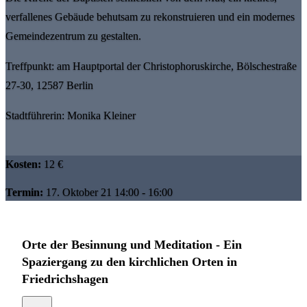
verfallenes Gebäude behutsam zu rekonstruieren und ein modernes
Gemeindezentrum zu gestalten.
Treffpunkt: am Hauptportal der Christophoruskirche, Bölschestraße
27-30, 12587 Berlin
Stadtführerin: Monika Kleiner
Kosten:
12 €
Termin:
17. Oktober 21 14:00 - 16:00
Orte der Besinnung und Meditation - Ein
Spaziergang zu den kirchlichen Orten in
Friedrichshagen