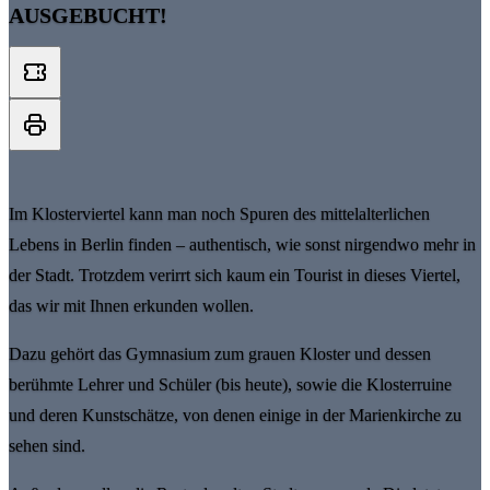
AUSGEBUCHT!
Im Klosterviertel kann man noch Spuren des mittelalterlichen
Lebens in Berlin finden – authentisch, wie sonst nirgendwo mehr in
der Stadt. Trotzdem verirrt sich kaum ein Tourist in dieses Viertel,
das wir mit Ihnen erkunden wollen.
Dazu gehört das Gymnasium zum grauen Kloster und dessen
berühmte Lehrer und Schüler (bis heute), sowie die Klosterruine
und deren Kunstschätze, von denen einige in der Marienkirche zu
sehen sind.