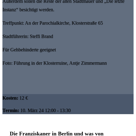
Außerdem sollen die Reste der alten Stadtmauer und „Die letzte
Instanz“ besichtigt werden.
Treffpunkt: An der Parochialkirche, Klosterstraße 65
Stadtführerin: Steffi Brand
Für Gehbehinderte geeignet
Foto: Führung in der Klosterruine, Antje Zimmermann
Kosten:
12 €
Termin:
10. März 24 12:00 - 13:30
Die Franziskaner in Berlin und was von