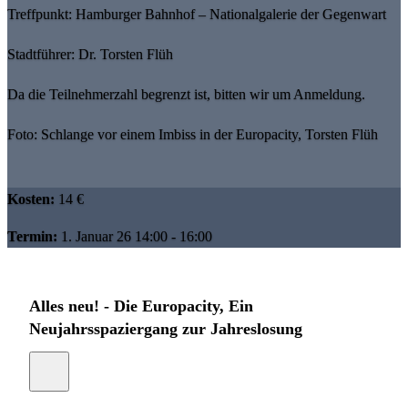
Treffpunkt: Hamburger Bahnhof – Nationalgalerie der Gegenwart
Stadtführer: Dr. Torsten Flüh
Da die Teilnehmerzahl begrenzt ist, bitten wir um Anmeldung.
Foto: Schlange vor einem Imbiss in der Europacity, Torsten Flüh
Kosten:
14 €
Termin:
1. Januar 26 14:00 - 16:00
Alles neu! - Die Europacity, Ein
Neujahrsspaziergang zur Jahreslosung