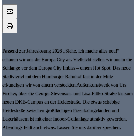
Passend zur Jahreslosung 2026 „Siehe, ich mache alles neu!“
schauen wir uns die Europa City an. Vielleicht stellen wir uns in die
Schlange vor dem Europa City Imbiss – einem Hot Spot. Das neue
Stadtviertel mit dem Hamburger Bahnhof fast in der Mitte
erkundigen wir von einem versteckten Außenkunstwerk von Urs
Fischer, über die George-Stevenson- und Lisa-Fittko-Straße bis zum
neuen DKB-Campus an der Heidestraße. Die etwas schäbige
Heidestraße zwischen großflächigen Eisenbahngeländen und
Lagerhäusern ist mit einer Indoor-Golfanlage attraktiv geworden.
Allerdings fehlt auch etwas. Lassen Sie uns darüber sprechen.