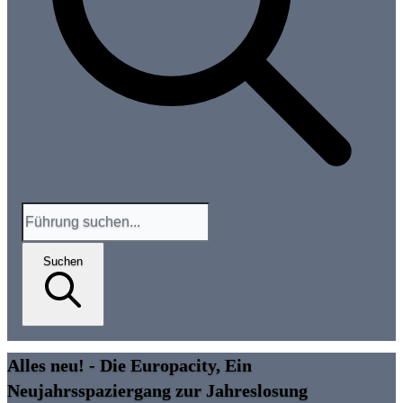
Suchen
Alles neu! - Die Europacity, Ein
Neujahrsspaziergang zur Jahreslosung