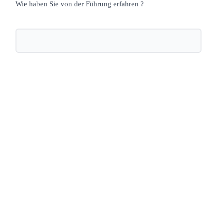
Wie haben Sie von der Führung erfahren ?
Nächste öffentliche Führung:
Zwischen Kyrie, KaDeWe und
Kurfürstendamm - Die alte City-West