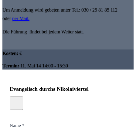
Um Anmeldung wird gebeten unter Tel.: 030 / 25 81 85 112
oder
per Mail.
Die Führung findet bei jedem Wetter statt.
Kosten:
€
Termin:
11. Mai 14 14:00 - 15:30
Evangelisch durchs Nikolaiviertel
Name *