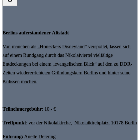
Berlins auferstandener Altstadt
Von manchen als „Honeckers Disneyland“ verspottet, lassen sich
auf einem Rundgang durch das Nikolaiviertel vielfältige
Entdeckungen bei einem „evangelischen Blick“ auf den zu DDR-
Zeiten wiedererrichteten Gründungskern Berlins und hinter seine
Kulissen machen.
Teilnehmergebühr
: 10,- €
Treffpunkt
: vor der Nikolaikirche,
Nikolaikirchplatz, 10178 Berlin
Führung:
Anette Detering