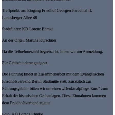
Treffpunkt: am Eingang Friedhof Georgen-Parochial II,
Landsberger Allee 48
Stadtführer: KD Lorenz Ehmke
An der Orgel: Martina Kürschner
Da die Teilnehmerzahl begrenzt ist, bitten wir um Anmeldung.
Für Gehbehinderte geeignet.
Die Führung findet in Zusammenarbeit mit dem Evangelischen
Friedhofsverband Berlin Stadtmitte statt. Zusätzlich zur
Führungsgebühr bitten wir um einen
„
Denkmalpflege-Euro“ zum
Erhalt der historischen Grabanlagen. Diese Einnahmen kommen
dem Friedhofsverband zugute.
Foto: KD Lorenz Ehmke