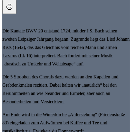
Die Kantate BWV 20 entstand 1724, mit der J.S. Bach seinen
zweiten Leipziger Jahrgang begann. Zugrunde liegt das Lied Johann
Rists (1642), das das Gleichnis vom reichen Mann und armen
Lazarus (Lk 16) interpretiert. Bach fordert mit seiner Musik
„drastisch zu Umkehr und Weltabsage“ auf.
Die 5 Strophen des Chorals dazu werden an den Kapellen und
Grabdenkmalen rezitiert. Dabei halten wir „natürlich“ bei den
Berühmtheiten an wie Neander und Ermeler, aber auch an
Besonderheiten und Verstecktem.
Am Ende wird in die Winterkirche „Auferstehung“ (Friedenstraße
83) eingeladen zum Aufwärmen bei Kaffee und Tee und
musikalisch zu „Ewigkeit, du Donnerwort!“