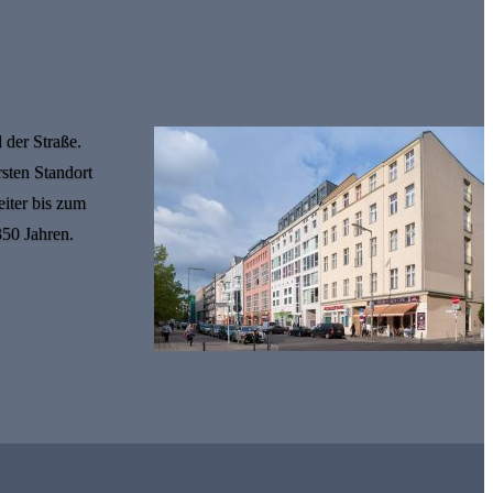
 der Straße.
rsten Standort
iter bis zum
350 Jahren.