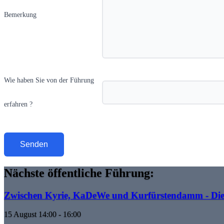
Bemerkung
Wie haben Sie von der Führung
erfahren ?
Nächste öffentliche Führung:
Zwischen Kyrie, KaDeWe und Kurfürstendamm - Die 
Event time:
15 August 14:00 - 16:00