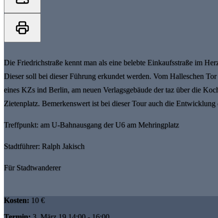
Die Friedrichstraße kennt man als eine belebte Einkaufsstraße im Herz
Dieser soll bei dieser Führung erkundet werden. Vom Halleschen Tor s
eines KZs ind Berlin, am neuen Verlagsgebäude der taz über die Koch
Zietenplatz. Bemerkenswert ist bei dieser Tour auch die Entwicklung d
Treffpunkt: am U-Bahnausgang der U6 am Mehringplatz
Stadtführer: Ralph Jakisch
Für Stadtwanderer
Kosten:
10 €
Termin:
3. März 19 14:00 - 16:00