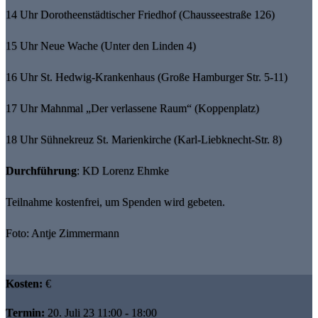
14 Uhr Dorotheenstädtischer Friedhof (Chausseestraße 126)
15 Uhr Neue Wache (Unter den Linden 4)
16 Uhr St. Hedwig-Krankenhaus (Große Hamburger Str. 5-11)
17 Uhr Mahnmal „Der verlassene Raum“ (Koppenplatz)
18 Uhr Sühnekreuz St. Marienkirche (Karl-Liebknecht-Str. 8)
Durchführung
: KD Lorenz Ehmke
Teilnahme kostenfrei, um Spenden wird gebeten.
Foto: Antje Zimmermann
Kosten:
€
Termin:
20. Juli 23 11:00 - 18:00