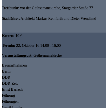
Treffpunkt: vor der Gethsemanekirche, Stargarder Straße 77
Stadtführer: Architekt Markus Reinfurth und Dieter Wendland
Kosten:
10 €
Termin:
22. Oktober 16 14:00 - 16:00
Veranstaltungsort:
Gethsemanekirche
Baumaßnahmen
Berlin
DDR
DDR-Zeit
Ernst Barlach
Führung
Führungen
Geistkämpfer