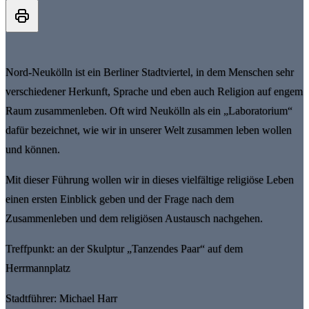
Nord-Neukölln ist ein Berliner Stadtviertel, in dem Menschen sehr
verschiedener Herkunft, Sprache und eben auch Religion auf engem
Raum zusammenleben. Oft wird Neukölln als ein „Laboratorium“
dafür bezeichnet, wie wir in unserer Welt zusammen leben wollen
und können.
Mit dieser Führung wollen wir in dieses vielfältige religiöse Leben
einen ersten Einblick geben und der Frage nach dem
Zusammenleben und dem religiösen Austausch nachgehen.
Treffpunkt: an der Skulptur „Tanzendes Paar“ auf dem
Herrmannplatz
Stadtführer: Michael Harr