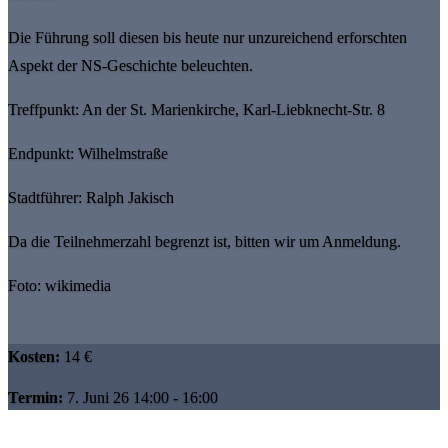
Die Führung soll diesen bis heute nur unzureichend erforschten
Aspekt der NS-Geschichte beleuchten.
Treffpunkt: An der St. Marienkirche, Karl-Liebknecht-Str. 8
Endpunkt: Wilhelmstraße
Stadtführer: Ralph Jakisch
Da die Teilnehmerzahl begrenzt ist, bitten wir um Anmeldung.
Foto: wikimedia
Kosten:
14 €
Termin:
7. Juni 26 14:00 - 16:00