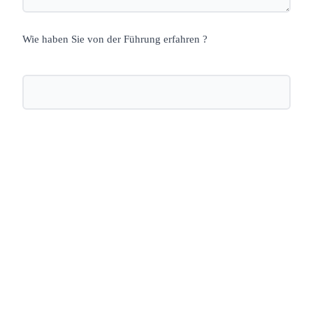
Wie haben Sie von der Führung erfahren ?
Nächste öffentliche Führung:
Zwischen Kyrie, KaDeWe und