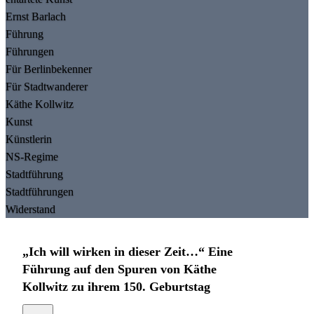
Ernst Barlach
Führung
Führungen
Für Berlinbekenner
Für Stadtwanderer
Käthe Kollwitz
Kunst
Künstlerin
NS-Regime
Stadtführung
Stadtführungen
Widerstand
„Ich will wirken in dieser Zeit…“ Eine
Führung auf den Spuren von Käthe
Kollwitz zu ihrem 150. Geburtstag