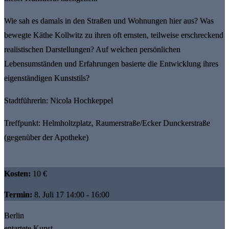
Wie sah es damals in den Straßen und Wohnungen hier aus? Was
bewegte Käthe Kollwitz zu ihren oft ernsten, teilweise erschreckend
realistischen Darstellungen? Auf welchen persönlichen
Lebensumständen und Erfahrungen basierte die Entwicklung ihres
eigenständigen Kunststils?
Stadtführerin: Nicola Hochkeppel
Treffpunkt: Helmholtzplatz, Raumerstraße/Ecker Dunckerstraße
(gegenüber der Apotheke)
Kosten:
10 €
Termin:
8. Juli 17 14:00 - 16:00
Berlin
entartete Kunst