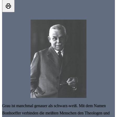
Grau ist manchmal genauer als schwarz-weiß. Mit dem Namen
Bonhoeffer verbinden die meißten Menschen den Theologen und