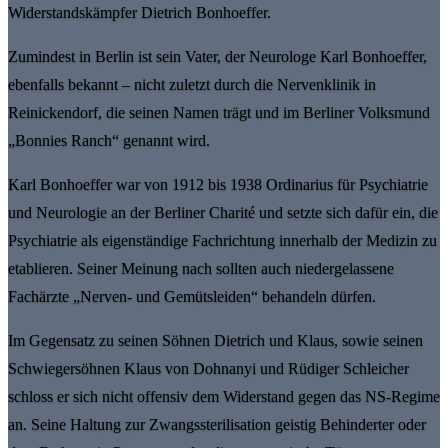
Widerstandskämpfer Dietrich Bonhoeffer.
Zumindest in Berlin ist sein Vater, der Neurologe Karl Bonhoeffer,
ebenfalls bekannt – nicht zuletzt durch die Nervenklinik in
Reinickendorf, die seinen Namen trägt und im Berliner Volksmund
„Bonnies Ranch“ genannt wird.
Karl Bonhoeffer war von 1912 bis 1938 Ordinarius für Psychiatrie
und Neurologie an der Berliner Charité und setzte sich dafür ein, die
Psychiatrie als eigenständige Fachrichtung innerhalb der Medizin zu
etablieren. Seiner Meinung nach sollten auch niedergelassene
Fachärzte „Nerven- und Gemütsleiden“ behandeln dürfen.
Im Gegensatz zu seinen Söhnen Dietrich und Klaus, sowie seinen
Schwiegersöhnen Klaus von Dohnanyi und Rüdiger Schleicher
schloss er sich nicht offensiv dem Widerstand gegen das NS-Regime
an. Seine Haltung zur Zwangssterilisation geistig Behinderter oder