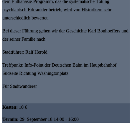
dem Euthanasie-Programm, das die systematische Tötung
psychiatrisch Erkrankter betrieb, wird von Historikern sehr
unterschiedlich bewertet.
Bei dieser Führung gehen wir der Geschichte Karl Bonhoeffers und
der seiner Familie nach.
Stadtführer: Ralf Herold
Treffpunkt: Info-Point der Deutschen Bahn im Hauptbahnhof,
Südseite Richtung Washingtonplatz
Für Stadtwanderer
Kosten:
10 €
Termin:
29. September 18 14:00 - 16:00