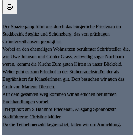
Der Spaziergang führt uns durch das bürgerliche Friedenau im
Stadtbezirk Steglitz und Schöneberg, das von prächtigen
Gründerzeithäusern geprägt ist.
Vorbei an den ehemaligen Wohnsitzen berühmter Schriftsteller, die,
wie Uwe Johnson und Günter Grass, zeitweilig sogar Nachbarn
waren, kommt die Kirche Zum guten Hirten in unser Blickfeld.
Weiter geht es zum Friedhof in der Stubenrauchstraße, der als
Begräbnisort für KünstlerInnen gilt. Dort besuchen wir auch das
Grab von Marlene Dietrich.
Auf dem gesamten Weg kommen wir an etlichen berühmten
Buchhandlungen vorbei.
Treffpunkt: am S Bahnhof Friedenau, Ausgang Sponholzstr.
Stadtführerin: Christine Müller
Da die Teilnehmerzahl begrenzt ist, bitten wir um Anmeldung.