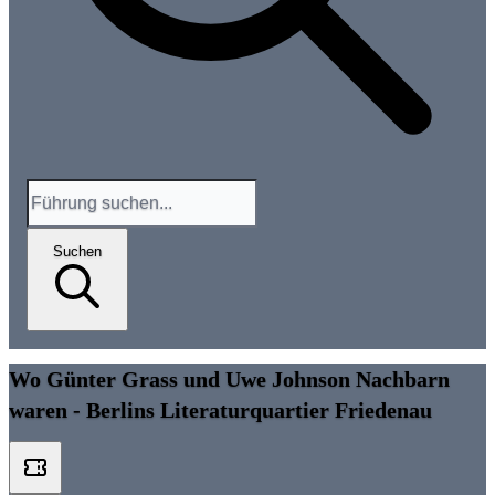
Suchen
Wo Günter Grass und Uwe Johnson Nachbarn
waren - Berlins Literaturquartier Friedenau