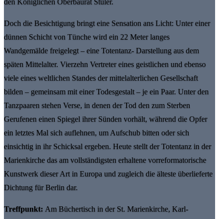
den Königlichen Oberbaurat Stüler.
Doch die Besichtigung bringt eine Sensation ans Licht: Unter einer
dünnen Schicht von Tünche wird ein 22 Meter langes
Wandgemälde freigelegt – eine Totentanz- Darstellung aus dem
späten Mittelalter. Vierzehn Vertreter eines geistlichen und ebenso
viele eines weltlichen Standes der mittelalterlichen Gesellschaft
bilden – gemeinsam mit einer Todesgestalt – je ein Paar. Unter den
Tanzpaaren stehen Verse, in denen der Tod den zum Sterben
Gerufenen einen Spiegel ihrer Sünden vorhält, während die Opfer
ein letztes Mal sich auflehnen, um Aufschub bitten oder sich
einsichtig in ihr Schicksal ergeben. Heute stellt der Totentanz in der
Marienkirche das am vollständigsten erhaltene vorreformatorische
Kunstwerk dieser Art in Europa und zugleich die älteste überlieferte
Dichtung für Berlin dar.
Treffpunkt:
Am Büchertisch in der St. Marienkirche, Karl-