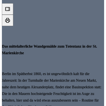
Das mittelalterliche Wandgemälde zum Totentanz in der St.
Marienkirche
Berlin im Spätherbst 1860, es ist ungewöhnlich kalt für die
Jahreszeit: In der Turmhalle der Marienkirche am Neuen Markt,
nahe dem heutigen Alexanderplatz, findet eine Bauinspektion statt:
Die in den Mauern hochsteigende Feuchtigkeit ist im Auge zu
behalten, hier und da wird etwas auszubessern sein – Routine für