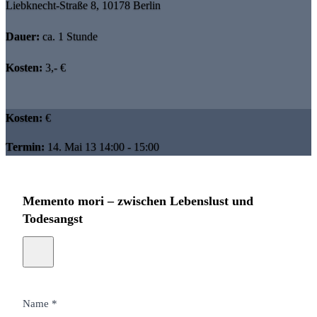
Liebknecht-Straße 8, 10178 Berlin
Dauer:
ca. 1 Stunde
Kosten:
3,- €
Kosten:
€
Termin:
14. Mai 13 14:00 - 15:00
Memento mori – zwischen Lebenslust und
Todesangst
Name *