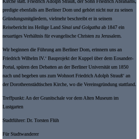
Kirche statt. Friedrich Adolph Strauß, der Sohn Friedrich Abrahams,
predigte ebenfalls am Berliner Dom und gehört nicht nur zu seinen
Gründungsmitgliedern, vielmehr beschreibt er in seinem
Reisebericht ins Heilige Land
Sinai und Golgatha
ab 1847 ein
neuartiges Verhältnis für evangelische Christen zu Jerusalem.
Wir beginnen die Führung am Berliner Dom, erinnern uns an
Friedrich Wilhelm IV.‘ Bauprojekt der Kuppel über dem Eosander-
Portal, spüren den Debatten an der Berliner Universität um 1850
nach und begeben uns zum Wohnort Friedrich Adolph Strauß‘ an
der Dorotheenstädtischen Kirche, wo die Vereinsgründung stattfand.
Treffpunkt: An der Granitschale vor dem Alten Museum im
Lustgarten
Stadtführer: Dr. Torsten Flüh
Für Stadtwanderer