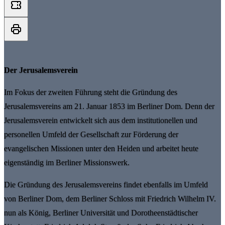
Der Jerusalemsverein
Im Fokus der zweiten Führung steht die Gründung des
Jerusalemsvereins am 21. Januar 1853 im Berliner Dom. Denn der
Jerusalemsverein entwickelt sich aus dem institutionellen und
personellen Umfeld der Gesellschaft zur Förderung der
evangelischen Missionen unter den Heiden und arbeitet heute
eigenständig im Berliner Missionswerk.
Die Gründung des Jerusalemsvereins findet ebenfalls im Umfeld
von Berliner Dom, dem Berliner Schloss mit Friedrich Wilhelm IV.
nun als König, Berliner Universität und Dorotheenstädtischer