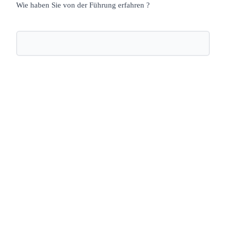
Wie haben Sie von der Führung erfahren ?
Nächste öffentliche Führung:
Zwischen Kyrie, KaDeWe und
Kurfürstendamm - Die alte City-West