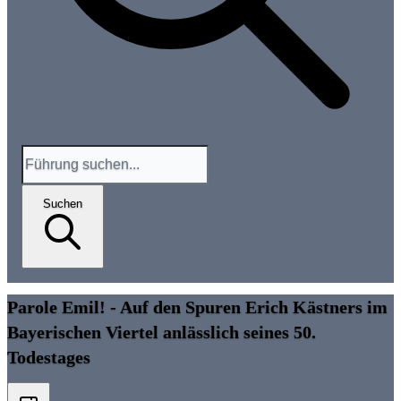
Suchen
Parole Emil! - Auf den Spuren Erich Kästners im
Bayerischen Viertel anlässlich seines 50.
Todestages