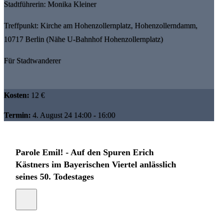
Stadtführerin: Monika Kleiner
Treffpunkt: Kirche am Hohenzollernplatz, Hohenzollerndamm,
10717 Berlin (Nähe U-Bahnhof Hohenzollernplatz)
Für Stadtwanderer
Kosten:
12 €
Termin:
4. August 24 14:00 - 16:00
Parole Emil! - Auf den Spuren Erich
Kästners im Bayerischen Viertel anlässlich
seines 50. Todestages