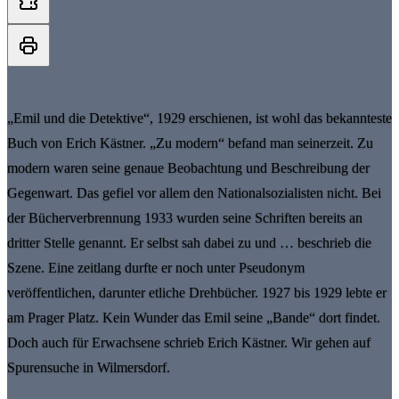
„Emil und die Detektive“, 1929 erschienen, ist wohl das bekannteste
Buch von Erich Kästner. „Zu modern“ befand man seinerzeit. Zu
modern waren seine genaue Beobachtung und Beschreibung der
Gegenwart. Das gefiel vor allem den Nationalsozialisten nicht. Bei
der Bücherverbrennung 1933 wurden seine Schriften bereits an
dritter Stelle genannt. Er selbst sah dabei zu und … beschrieb die
Szene. Eine zeitlang durfte er noch unter Pseudonym
veröffentlichen, darunter etliche Drehbücher. 1927 bis 1929 lebte er
am Prager Platz. Kein Wunder das Emil seine „Bande“ dort findet.
Doch auch für Erwachsene schrieb Erich Kästner. Wir gehen auf
Spurensuche in Wilmersdorf.