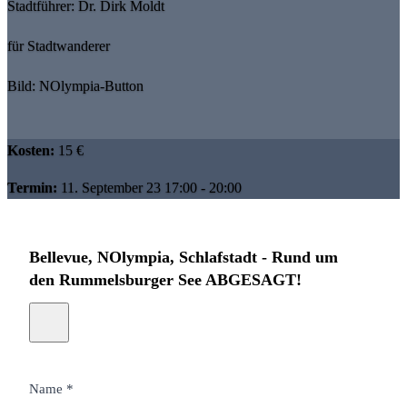
Stadtführer: Dr. Dirk Moldt
für Stadtwanderer
Bild: NOlympia-Button
Kosten:
15 €
Termin:
11. September 23 17:00 - 20:00
Bellevue, NOlympia, Schlafstadt - Rund um
den Rummelsburger See ABGESAGT!
Name *