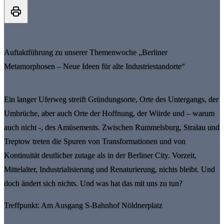
Auftaktführung zu unserer Themenwoche „Berliner
Metamorphosen – Neue Ideen für alte Industriestandorte“
Ein langer Uferweg streift Gründungsorte, Orte des Untergangs, der
Umbrüche, aber auch Orte der Hoffnung, der Würde und – warum
auch nicht -, des Amüsements. Zwischen Rummelsburg, Stralau und
Treptow treten die Spuren von Transformationen und von
Kontinuität deutlicher zutage als in der Berliner City. Vorzeit,
Mittelalter, Industrialisierung und Renaturierung, nichts bleibt. Und
doch ändert sich nichts. Und was hat das mit uns zu tun?
Treffpunkt: Am Ausgang S-Bahnhof Nöldnerplatz