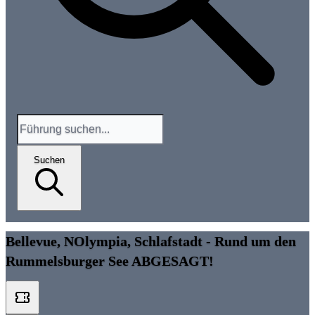
Suchen
Bellevue, NOlympia, Schlafstadt - Rund um den
Rummelsburger See ABGESAGT!