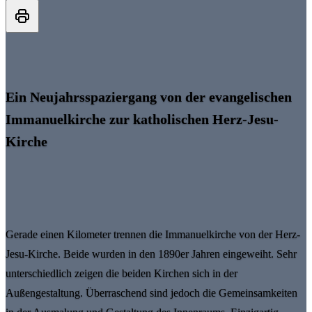
Ein Neujahrsspaziergang von der evangelischen
Immanuelkirche zur katholischen Herz-Jesu-
Kirche
Gerade einen Kilometer trennen die Immanuelkirche von der Herz-
Jesu-Kirche. Beide wurden in den 1890er Jahren eingeweiht. Sehr
unterschiedlich zeigen die beiden Kirchen sich in der
Außengestaltung. Überraschend sind jedoch die Gemeinsamkeiten