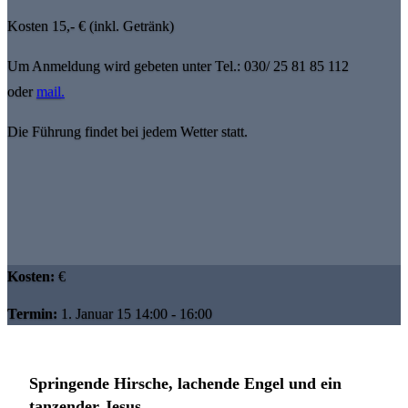
Kosten 15,- € (inkl. Getränk)
Um Anmeldung wird gebeten unter Tel.: 030/ 25 81 85 112
oder
mail
.
Die Führung findet bei jedem Wetter statt.
Kosten:
€
Termin:
1. Januar 15 14:00 - 16:00
Springende Hirsche, lachende Engel und ein
tanzender Jesus