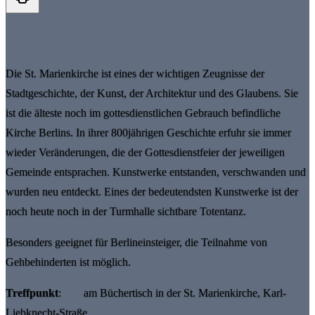
Die St. Marienkirche ist eines der wichtigen Zeugnisse der
Stadtgeschichte, der Kunst, der Architektur und des Glaubens. Sie
ist die älteste noch im gottesdienstlichen Gebrauch befindliche
Kirche Berlins. In ihrer 800jährigen Geschichte erfuhr sie immer
wieder Veränderungen, die der Gottesdienstfeier der jeweiligen
Gemeinde entsprachen. Kunstwerke entstanden, verschwanden und
wurden neu entdeckt. Eines der bedeutendsten Kunstwerke ist der
noch heute noch in der Turmhalle sichtbare Totentanz.
Besonders geeignet für Berlineinsteiger, die Teilnahme von
Gehbehinderten ist möglich.
Treffpunkt
: am Büchertisch in der St. Marienkirche, Karl-
Liebknecht-Straße