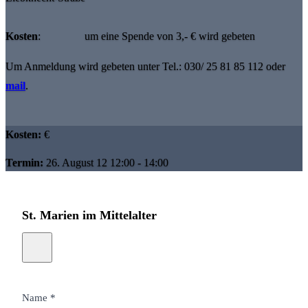
Kosten
: um eine Spende von 3,- € wird gebeten
Um Anmeldung wird gebeten unter Tel.: 030/ 25 81 85 112 oder
mail
.
Kosten:
€
Termin:
26. August 12 12:00 - 14:00
St. Marien im Mittelalter
Name *