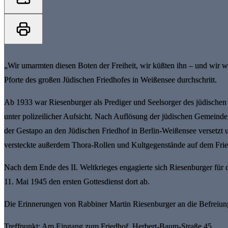
„Wir umarmten diesen Boten der Freiheit, wir küßten ihn – und wir we
Pforte des großen Jüdischen Friedhofes in Weißensee durchschritt.
Ab 1933 war Riesenburger als Prediger und Seelsorger des jüdische
unter polizeilicher Aufsicht. Nach Auflösung der jüdischen Gemeind
der Gestapo an den Jüdischen Friedhof in Berlin-Weißensee versetzt 
versteckte außerdem Thora-Rollen und Kultgegenstände auf dem Fried
Nach dem Ende des II. Weltkrieges engagierte sich Riesenburger für 
11. Mai 1945 den ersten Gottesdienst dort ab.
Die Erinnerungen von Rabbiner Martin Riesenburger an die Befreiung
Treffpunkt: Am Eingang zum Friedhof, Herbert-Baum-Straße 45