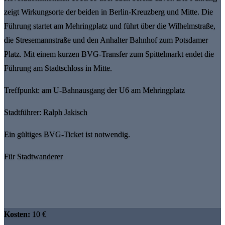
zeigt Wirkungsorte der beiden in Berlin-Kreuzberg und Mitte. Die
Führung startet am Mehringplatz und führt über die Wilhelmstraße,
die Stresemannstraße und den Anhalter Bahnhof zum Potsdamer
Platz. Mit einem kurzen BVG-Transfer zum Spittelmarkt endet die
Führung am Stadtschloss in Mitte.
Treffpunkt: am U-Bahnausgang der U6 am Mehringplatz
Stadtführer: Ralph Jakisch
Ein gültiges BVG-Ticket ist notwendig.
Für Stadtwanderer
Kosten:
10 €