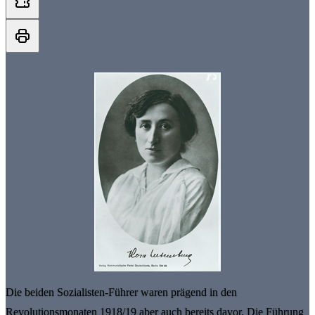
Die beiden Sozialisten-Führer waren prägend in den
Revolutionsmonaten 1918/19 aber auch bereits davor. Die Führung