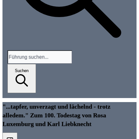
Suchen
"...tapfer, unverzagt und lächelnd - trotz
alledem." Zum 100. Todestag von Rosa
Luxemburg und Karl Liebknecht