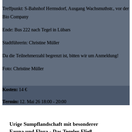
Treffpunkt: S-Bahnhof Hermsdorf, Ausgang Wachsmuthstr., vor der
Bio Company
Ende: Bus 222 nach Tegel in Lübars
Stadtführerin: Christine Müller
Da die Teilnehmerzahl begrenzt ist, bitten wir um Anmeldung!
Foto: Christine Müller
Kosten:
14 €
Termin:
12. Mai 26 18:00 - 20:00
Urige Sumpflandschaft mit besonderer
Fauna und Flora - Das Tegeler Fließ