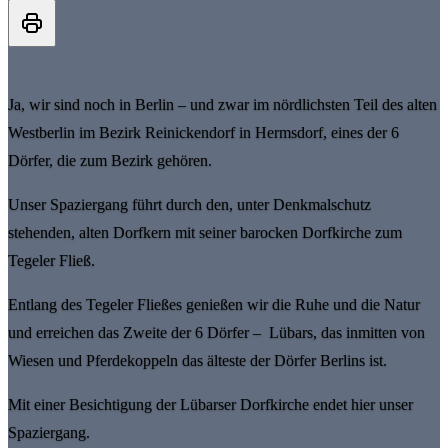
Ja, wir sind noch in Berlin – und zwar im nördlichsten Teil des alten
Westberlin im Bezirk Reinickendorf in Hermsdorf, eines der 6
Dörfer, die zum Bezirk gehören.
Unser Spaziergang führt durch den, unter Denkmalschutz
stehenden, alten Dorfkern mit seiner barocken Dorfkirche zum
Tegeler Fließ.
Entlang des Tegeler Fließes genießen wir die Ruhe und die Natur
und erreichen das Zweite der 6 Dörfer – Lübars, das inmitten von
Wiesen und Pferdekoppeln das älteste der Dörfer Berlins ist.
Mit einer Besichtigung der Lübarser Dorfkirche endet hier unser
Spaziergang.