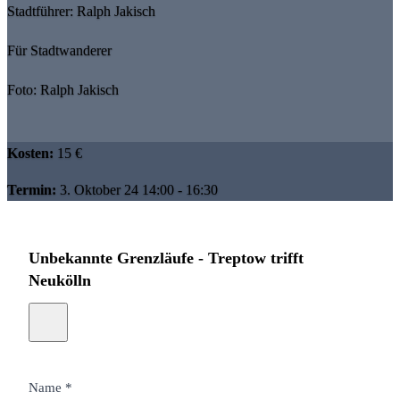
Stadtführer: Ralph Jakisch
Für Stadtwanderer
Foto: Ralph Jakisch
Kosten:
15 €
Termin:
3. Oktober 24 14:00 - 16:30
Unbekannte Grenzläufe - Treptow trifft
Neukölln
Name *