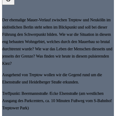
Der ehemalige Mauer-Verlauf zwischen Treptow und Neukölln im
südöstlichen Berlin steht selten im Blickpunkt und soll bei dieser
Führung den Schwerpunkt bilden. Wie war die Situation in diesem
eng bebauten Wohngebiet, welches durch den Mauerbau so brutal
durchtrennt wurde? Wie war das Leben der Menschen diesseits und
jenseits der Grenze? Was finden wir heute in diesem pulsierenden
Kiez?
Ausgehend von Treptow wollen wir die Gegend rund um die
Elsenstraße und Heidelberger Straße erkunden.
Treffpunkt: Beermannstraße /Ecke Elsenstraße (am westlichen
Ausgang des Parkcenters, ca. 10 Minuten Fußweg vom S-Bahnhof
Treptower Park)