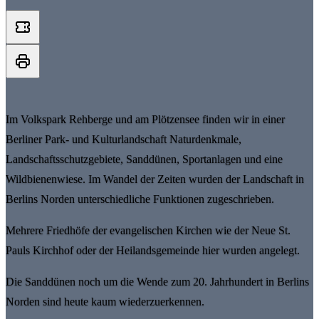
Im Volkspark Rehberge und am Plötzensee finden wir in einer
Berliner Park- und Kulturlandschaft Naturdenkmale,
Landschaftsschutzgebiete, Sanddünen, Sportanlagen und eine
Wildbienenwiese. Im Wandel der Zeiten wurden der Landschaft in
Berlins Norden unterschiedliche Funktionen zugeschrieben.
Mehrere Friedhöfe der evangelischen Kirchen wie der Neue St.
Pauls Kirchhof oder der Heilandsgemeinde hier wurden angelegt.
Die Sanddünen noch um die Wende zum 20. Jahrhundert in Berlins
Norden sind heute kaum wiederzuerkennen.