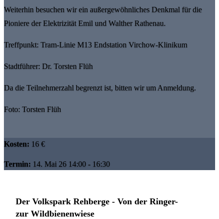
Weiterhin besuchen wir ein außergewöhnliches Denkmal für die
Pioniere der Elektrizität Emil und Walther Rathenau.
Treffpunkt: Tram-Linie M13 Endstation Virchow-Klinikum
Stadtführer: Dr. Torsten Flüh
Da die Teilnehmerzahl begrenzt ist, bitten wir um Anmeldung.
Foto: Torsten Flüh
Kosten:
16 €
Termin:
14. Mai 26 14:00 - 16:30
Der Volkspark Rehberge - Von der Ringer-
zur Wildbienenwiese